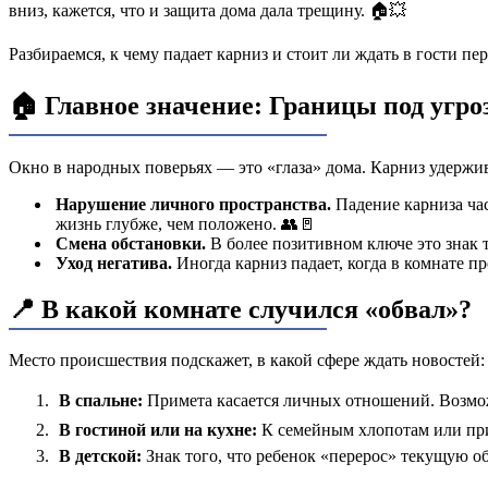
вниз, кажется, что и защита дома дала трещину. 🏠💥
Разбираемся, к чему падает карниз и стоит ли ждать в гости пе
🏠 Главное значение: Границы под угро
Окно в народных поверьях — это «глаза» дома. Карниз удерж
Нарушение личного пространства.
Падение карниза час
жизнь глубже, чем положено. 👥🚪
Смена обстановки.
В более позитивном ключе это знак т
Уход негатива.
Иногда карниз падает, когда в комнате 
📍 В какой комнате случился «обвал»?
Место происшествия подскажет, в какой сфере ждать новостей:
В спальне:
Примета касается личных отношений. Возможн
В гостиной или на кухне:
К семейным хлопотам или при
В детской:
Знак того, что ребенок «перерос» текущую об