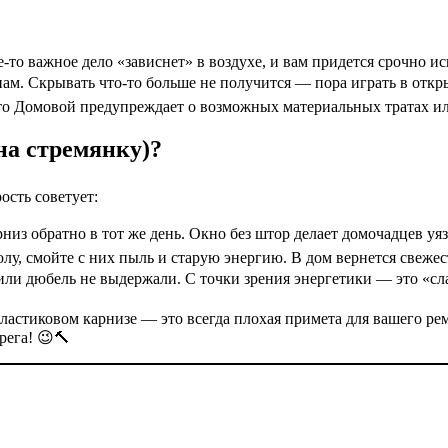
то важное дело «зависнет» в воздухе, и вам придется срочно ис
м. Скрывать что-то больше не получится — пора играть в откр
то Домовой предупреждает о возможных материальных тратах ил
 на стремянку)?
ость советует:
низ обратно в тот же день. Окно без штор делает домочадцев уязв
олу, смойте с них пыль и старую энергию. В дом вернется свежес
 или дюбель не выдержали. С точки зрения энергетики — это «сла
астиковом карнизе — это всегда плохая примета для вашего ремо
рега! 😉🔨