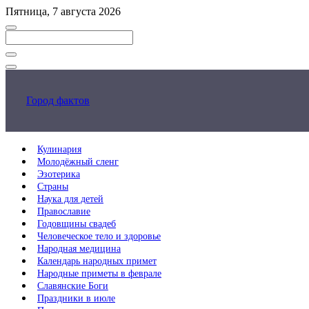
Перейти
Пятница, 7 августа 2026
к
основному
контенту
Закрыть
поиск
Город фактов
Кулинария
Молодёжный сленг
Эзотерика
Страны
Наука для детей
Православие
Годовщины свадеб
Человеческое тело и здоровье
Народная медицина
Календарь народных примет
Народные приметы в феврале
Славянские Боги
Праздники в июле