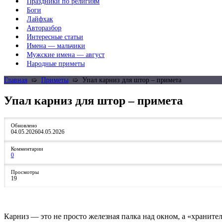
Праздники по религиям
Боги
Лайфхак
Авторазбор
Интересные статьи
Имена — мальчики
Мужские имена — август
Народные приметы
Главная
➯
Приметы
➯
Упал карниз для штор – примета
Упал карниз для штор – примета
Обновлено
04.05.2026
04.05.2026
Комментарии
0
Просмотры
19
Карниз — это не просто железная палка над окном, а «хранител