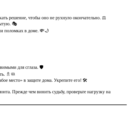
кать решение, чтобы оно не рухнуло окончательно. ⚖️
ытую. 🎭
и поломках в доме. 💸🌙
имыми для сглаза. 🛡️
ть. 🚿🧼
бое место» в защите дома. Укрепите его! 🛠️
нта. Прежде чем винить судьбу, проверьте нагрузку на