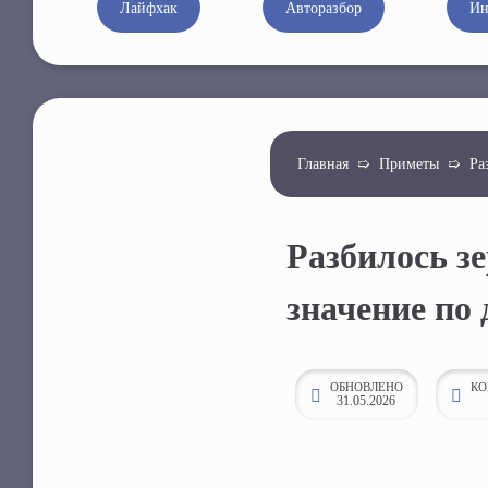
Лайфхак
Авторазбор
Ин
к
о
н
т
е
Главная
➯
Приметы
➯
Ра
н
т
у
Разбилось з
значение по
ОБНОВЛЕНО
КО
31.05.2026