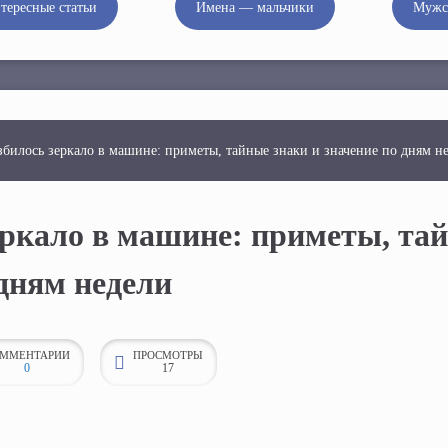
тересные статьи
Имена — мальчики
Мужс
збилось зеркало в машине: приметы, тайные знаки и значение по дням н
еркало в машине: приметы, тай
 дням недели
ММЕНТАРИИ
ПРОСМОТРЫ
0
17