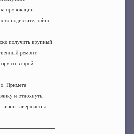
на провокации.
асто подвозите, тайно
иске получить крупный
твенный ремонт.
ору со второй
но. Примета
оянку и отдохнуть.
 жизни завершается.