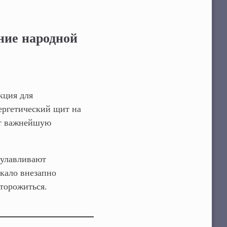
ние народной
кция для
ергетический щит на
ют важнейшую
 улавливают
ркало внезапно
сторожиться.