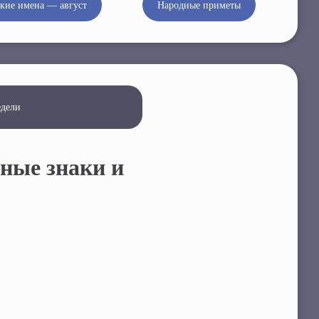
кие имена — август
Народные приметы
едели
ные знаки и