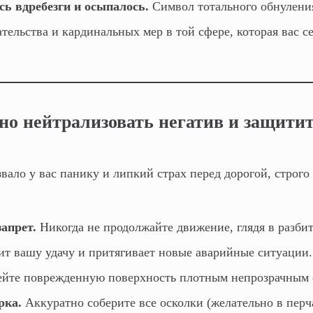
сь вдребезги и осыпалось.
Символ тотального обнуления
ельства и кардинальных мер в той сфере, которая вас с
ьно нейтрализовать негатив и защитит
ало у вас панику и липкий страх перед дорогой, строго
апрет.
Никогда не продолжайте движение, глядя в разби
бит вашу удачу и притягивает новые аварийные ситуации.
лейте поврежденную поверхность плотным непрозрачным 
рка.
Аккуратно соберите все осколки (желательно в перч