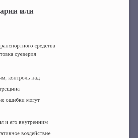
варии или
ранспортного средства
ктовка суеверия
ым, контроль над
 трещина
рые ошибки могут
ля и его внутренним
гативное воздействие