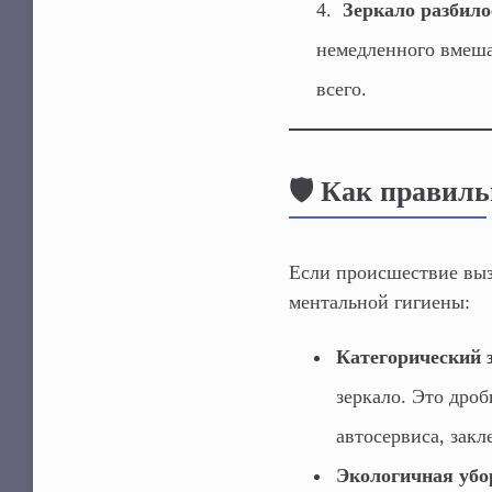
Зеркало разбило
немедленного вмешат
всего.
🛡️ Как правил
Если происшествие вызв
ментальной гигиены:
Категорический з
зеркало. Это дро
автосервиса, зак
Экологичная убо