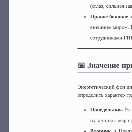
(сглаз, сильная з
Правое боковое з
внешним миром. П
сотрудниками ГИБ
📅 Значение пр
Энергетический фон дн
определить характер г
Понедельник.
📉 
путаницы с маршр
Вторник.
⚡ Преду