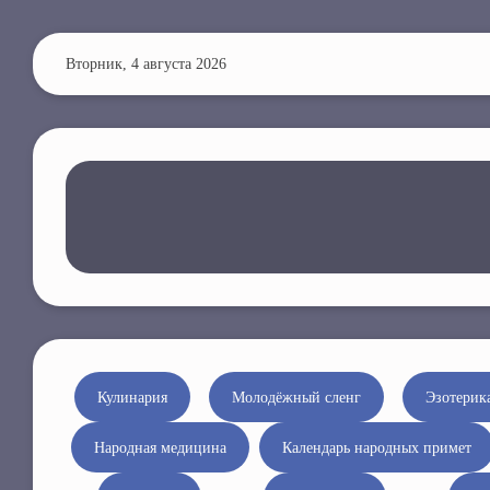
П
е
Вторник, 4 августа 2026
р
е
й
т
и
к
о
с
н
о
в
н
Кулинария
Молодёжный сленг
Эзотерик
о
Народная медицина
Календарь народных примет
м
у