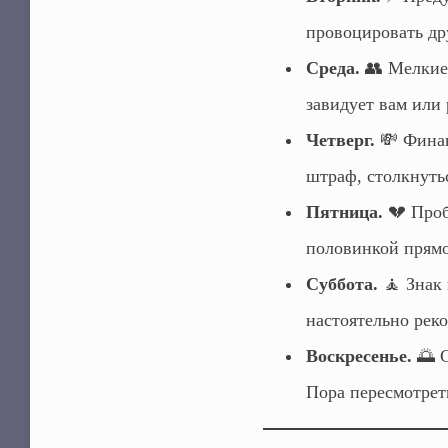
провоцировать др
Среда.
👥 Мелкие 
завидует вам или
Четверг.
💸 Финан
штраф, столкнуть
Пятница.
💔 Проб
половинкой прямо
Суббота.
🧘 Знак 
настоятельно реко
Воскресенье.
🌅 С
Пора пересмотрет