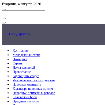
Перейти
Вторник, 4 августа 2026
к
основному
контенту
Закрыть
поиск
Город фактов
Кулинария
Молодёжный сленг
Эзотерика
Страны
Наука для детей
Православие
Годовщины свадеб
Человеческое тело и здоровье
Народная медицина
Календарь народных примет
Народные приметы в феврале
Славянские Боги
Праздники в июле