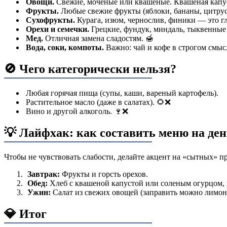
Овощи.
Свежие, моченые или квашеные. Квашеная капуста
Фрукты.
Любые свежие фрукты (яблоки, бананы, цитрус
Сухофрукты.
Курага, изюм, чернослив, финики — это гл
Орехи и семечки.
Грецкие, фундук, миндаль, тыквенные
Мед.
Отличная замена сладостям. 🍯
Вода, соки, компоты.
Важно: чай и кофе в строгом смысл
🚫 Чего категорически нельзя?
Любая горячая пища (супы, каши, вареный картофель).
Растительное масло (даже в салатах). 🌻❌
Вино и другой алкоголь. 🍷❌
💡 Лайфхак: как составить меню на де
Чтобы не чувствовать слабости, делайте акцент на «сытных» п
Завтрак:
Фрукты и горсть орехов.
Обед:
Хлеб с квашеной капустой или соленым огурцом, 
Ужин:
Салат из свежих овощей (заправить можно лимон
💎 Итог