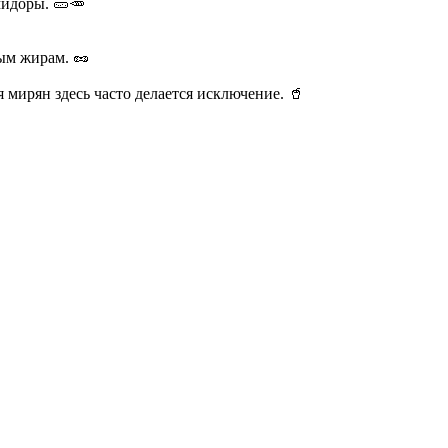
мидоры. 🥒🥕
ым жирам. 🥜
я мирян здесь часто делается исключение. 🥤