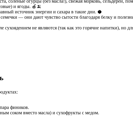
, соленые огурцы (без масла!), свежая морковь, сельдерей, по
овые) и ягоды. 🍎🍌
авный источник энергии и сахара в такие дни. 🥥
 семечки — они дают чувство сытости благодаря белку и полезн
е сухоядением не являются (так как это горячие напитки), но дл
нь
родуктах:
пара фиников.
ным соком вместо масла) и сухофрукты с медом.