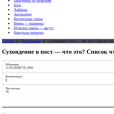
Праздники по религиям
Боги
Лайфхак
Авторазбор
Интересные статьи
Имена — мальчики
Мужские имена — август
Народные приметы
Главная
➯
Православие
➯
Сухоядение в пост — что это? Список чт
Сухоядение в пост — что это? Список 
Обновлено
11.05.2026
07.01.2026
Комментарии
0
Просмотры
16