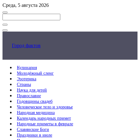
Перейти
Среда, 5 августа 2026
к
основному
контенту
Закрыть
поиск
Город фактов
Кулинария
Молодёжный сленг
Эзотерика
Страны
Наука для детей
Православие
Годовщины свадеб
Человеческое тело и здоровье
Народная медицина
Календарь народных примет
Народные приметы в феврале
Славянские Боги
Праздники в июле