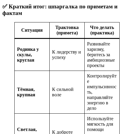
✅ Краткий итог: шпаргалка по приметам и
фактам
Трактовка
Что делать
Ситуация
(примета)
(практика)
Развивайте
Родинка у
харизму,
К лидерству и
скулы,
беритесь за
успеху
круглая
амбициозные
проекты
Контролируйт
е
импульсивнос
Тёмная,
К сильной
ть,
крупная
воле
направляйте
энергию в
дело
Используйте
мягкость для
Светлая,
помощи
К доброте