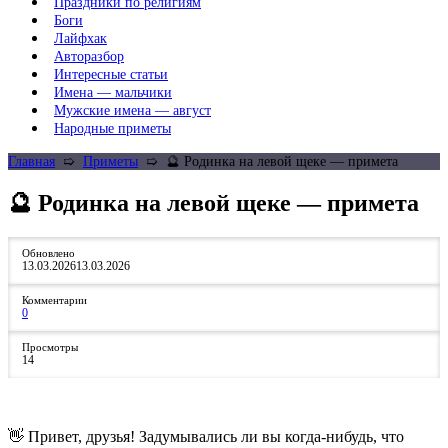
Праздники по религиям
Боги
Лайфхак
Авторазбор
Интересные статьи
Имена — мальчики
Мужские имена — август
Народные приметы
Главная
➯
Приметы
➯
🔮 Родинка на левой щеке — примета
🔮 Родинка на левой щеке — примета
Обновлено
13.03.2026
13.03.2026
Комментарии
0
Просмотры
14
👋 Привет, друзья! Задумывались ли вы когда‑нибудь, что