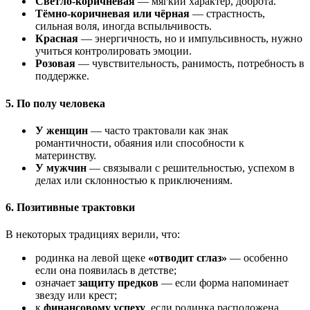
Светло‑коричневая
— мягкий характер, доброта.
Тёмно‑коричневая или чёрная
— страстность,
сильная воля, иногда вспыльчивость.
Красная
— энергичность, но и импульсивность, нужно
учиться контролировать эмоции.
Розовая
— чувствительность, ранимость, потребность в
поддержке.
5. По полу человека
У женщин
— часто трактовали как знак
романтичности, обаяния или способности к
материнству.
У мужчин
— связывали с решительностью, успехом в
делах или склонностью к приключениям.
6. Позитивные трактовки
В некоторых традициях верили, что:
родинка на левой щеке
«отводит сглаз»
— особенно
если она появилась в детстве;
означает
защиту предков
— если форма напоминает
звезду или крест;
к
финансовому успеху
, если родинка расположена