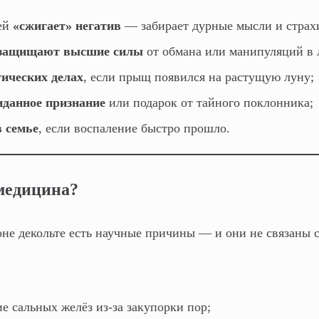
ей
«сжигает» негатив
— забирает дурные мысли и страх
 защищают высшие силы
от обмана или манипуляций в 
тических делах
, если прыщ появился на растущую луну;
иданное признание
или подарок от тайного поклонника;
 семье
, если воспаление быстро прошло.
 медицина?
оне декольте есть научные причины — и они не связаны 
 сальных желёз из‑за закупорки пор;