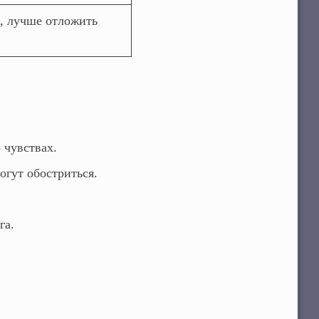
а, лучше отложить
 чувствах.
гут обостриться.
га.