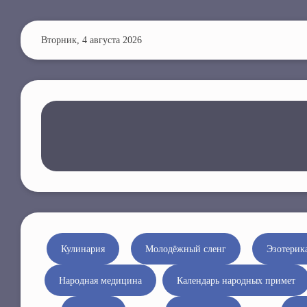
П
е
Вторник, 4 августа 2026
р
е
й
т
и
к
о
с
н
о
в
н
Кулинария
Молодёжный сленг
Эзотерик
о
Народная медицина
Календарь народных примет
м
у