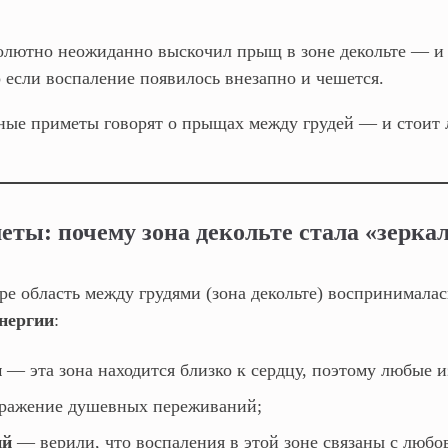
солютно неожиданно выскочил прыщ в зоне декольте — и 
 если воспаление появилось внезапно и чешется.
дные приметы говорят о прыщах между грудей — и стоит 
еты: почему зона декольте стала «зерка
ре область между грудями (зона декольте) воспринимала
энергии
:
и
— эта зона находится близко к сердцу, поэтому любые 
тражение душевных переживаний;
ий
— верили, что воспаления в этой зоне связаны с люб