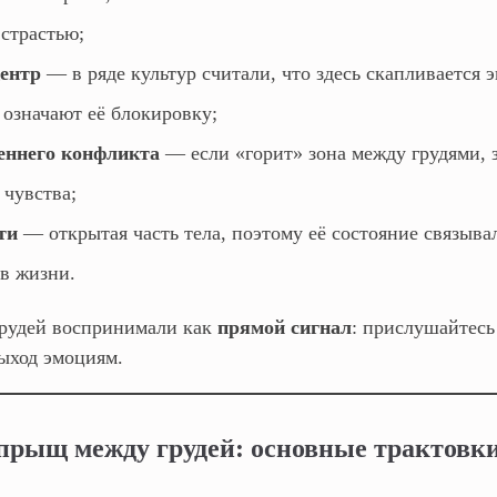
страстью;
центр
— в ряде культур считали, что здесь скапливается 
 означают её блокировку;
еннего конфликта
— если «горит» зона между грудями, з
 чувства;
ти
— открытая часть тела, поэтому её состояние связывал
в жизни.
рудей воспринимали как
прямой сигнал
: прислушайтесь
ыход эмоциям.
 прыщ между грудей: основные трактовк