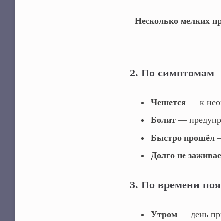
Несколько мелких 
2. По симптомам
Чешется
— к неож
Болит
— предупре
Быстро прошёл
—
Долго не зажива
3. По времени по
Утром
— день при