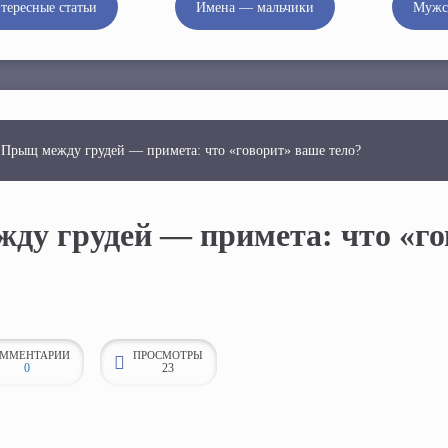
тересные статьи
Имена — мальчики
Мужс
 Прыщ между грудей — примета: что «говорит» ваше тело?
ду грудей — примета: что «г
ММЕНТАРИИ
ПРОСМОТРЫ
0
23