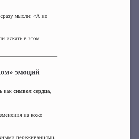
сразу мысли: «А не
ли искать в этом
лом» эмоций
сь как
символ сердца,
изменения на коже
овными переживаниями,