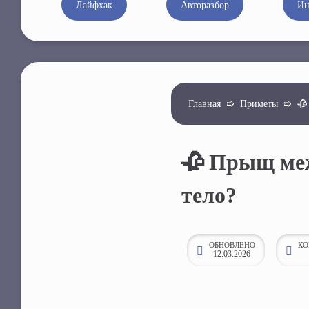
Лайфхак
Авторазбор
Ин
к
о
н
т
е
Главная
➯
Приметы
➯
🥀
н
т
у
🥀 Прыщ меж
тело?
ОБНОВЛЕНО
КО
12.03.2026