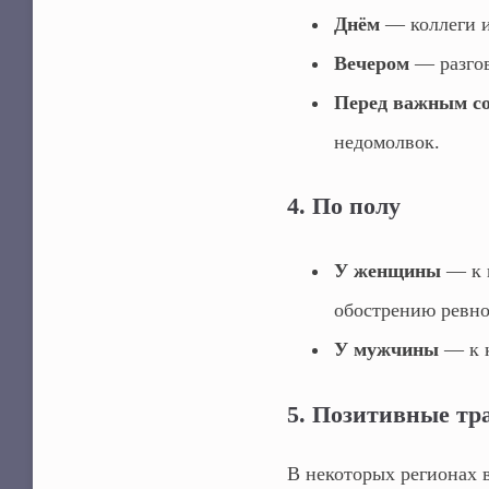
Днём
— коллеги и
Вечером
— разгов
Перед важным с
недомолвок.
4. По полу
У женщины
— к п
обострению ревно
У мужчины
— к к
5. Позитивные тр
В некоторых регионах в