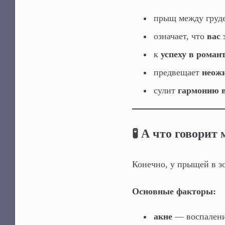
прыщ между груд
означает, что
вас
к
успеху в роман
предвещает
неож
сулит
гармонию в
🧪 А что говорит
Конечно, у прыщей в з
Основные факторы:
акне
— воспаление