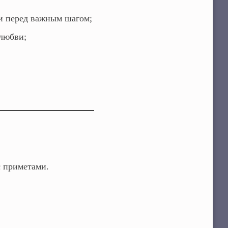
и перед важным шагом;
любви;
с приметами.