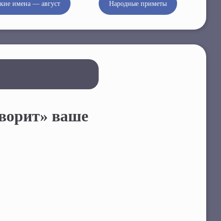
кие имена — август
Народные приметы
оворит» ваше