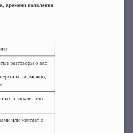
ов
,
времени появления
чит
тые разговоры о вас
персоны, возможно,
о
нных в запале, или
вами или мечтает о