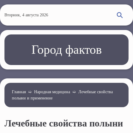
П
е
Вторник, 4 августа 2026
р
е
й
т
Город фактов
и
к
о
с
н
о
Главная
➯
Народная медицина
➯
Лечебные свойства
полыни и применение
в
н
о
Лечебные свойства полыни
м
у