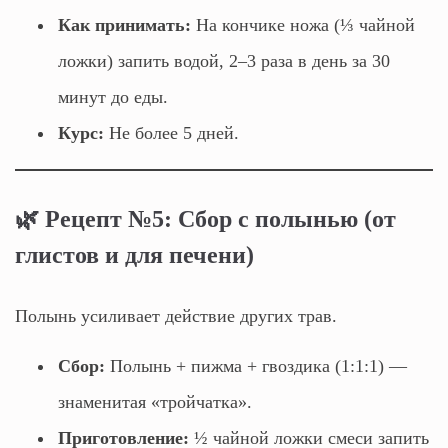
Как принимать:
На кончике ножа (⅓ чайной
ложки) запить водой, 2–3 раза в день за 30
минут до еды.
Курс:
Не более 5 дней.
🌿 Рецепт №5: Сбор с полынью (от
глистов и для печени)
Полынь усиливает действие других трав.
Сбор:
Полынь + пижма + гвоздика (1:1:1) —
знаменитая «тройчатка».
Приготовление:
½ чайной ложки смеси запить