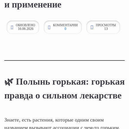
и применение
к
о
н
ОБНОВЛЕНО
КОММЕНТАРИИ
ПРОСМОТРЫ
16.06.2026
0
13
т
е
н
т
у
🌿 Полынь горькая: горькая
правда о сильном лекарстве
Знаете, есть растения, которые одним своим
названием вызывают ассоциации с чем-то горьким,