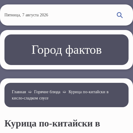
П
е
Пятница, 7 августа 2026
р
е
й
т
Город фактов
и
к
о
с
н
о
Главная
➯
Горячие блюда
➯
Курица по-китайски в
кисло-сладком соусе
в
н
о
Курица по-китайски в
м
у