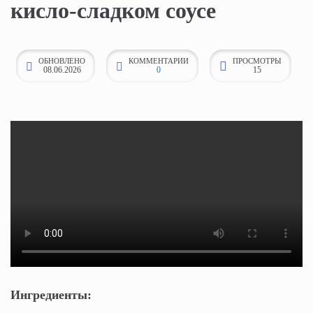
кисло-сладком соусе
к
о
н
ОБНОВЛЕНО
КОММЕНТАРИИ
ПРОСМОТРЫ
08.06.2026
0
15
т
е
н
т
у
Ингредиенты: