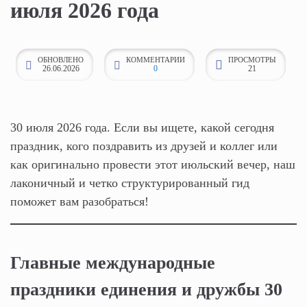
июля 2026 года
к
о
н
ОБНОВЛЕНО
КОММЕНТАРИИ
ПРОСМОТРЫ
26.06.2026
0
21
т
е
н
т
30 июля 2026 года. Если вы ищете, какой сегодня
у
праздник, кого поздравить из друзей и коллег или
как оригинально провести этот июльский вечер, наш
лаконичный и четко структурированный гид
поможет вам разобраться!
Главные международные
праздники единения и дружбы 30