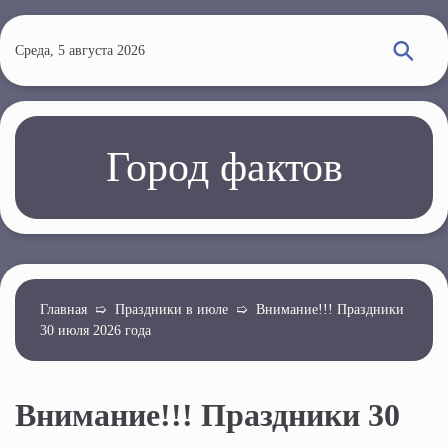
П
е
Среда, 5 августа 2026
р
е
й
т
Город фактов
и
к
о
с
н
о
Главная
➯
Праздники в июле
➯
Внимание!!! Праздники
30 июля 2026 года
в
н
о
Внимание!!! Праздники 30
м
у