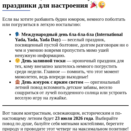
праздники для настроения
Если вы хотите разбавить будни юмором, немного поболтать
или погрузиться в легкую ностальгию:
Международный день бла-бла-бла (International
Yada, Yada, Yada Day)
— веселый праздник,
посвященный пустой болтовне, долгим разговорам ни о
чем и умению вовремя пропустить мимо ушей
ненужную информацию.
День заливной тоски
— ироничный праздник для
тех, кому внезапно захотелось немного погрустить
среди недели. Главное — помнить, что этот момент
мимолетен, ведь впереди выходные!
День жмурок с ярким светом
— оригинальный
летний повод вспомнить детские забавы, весело
сощуриться от лучей полуденного солнца или устроить
веселую игру на лужайке.
Вот таким контрастным, освежающим, историческим и по-
настоящему летним будет
23 июля 2026 года
. Выбирайте
повод по душе, балуйте себя мятными коктейлями, берегите
природу и проводите этот четверг на максимальном позитиве!