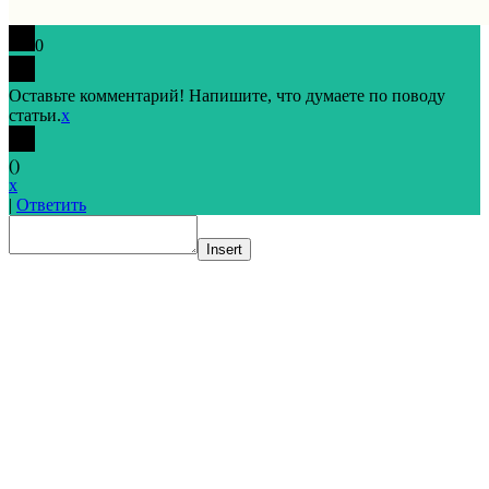
0
Оставьте комментарий! Напишите, что думаете по поводу
статьи.
x
(
)
x
|
Ответить
Insert