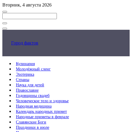
Перейти
Вторник, 4 августа 2026
к
основному
контенту
Закрыть
поиск
Город фактов
Кулинария
Молодёжный сленг
Эзотерика
Страны
Наука для детей
Православие
Годовщины свадеб
Человеческое тело и здоровье
Народная медицина
Календарь народных примет
Народные приметы в феврале
Славянские Боги
Праздники в июле