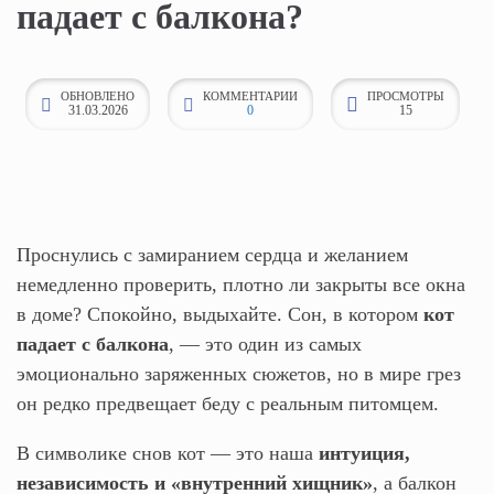
падает с балкона?
к
о
н
ОБНОВЛЕНО
КОММЕНТАРИИ
ПРОСМОТРЫ
31.03.2026
0
15
т
е
н
т
у
Проснулись с замиранием сердца и желанием
немедленно проверить, плотно ли закрыты все окна
в доме? Спокойно, выдыхайте. Сон, в котором
кот
падает с балкона
, — это один из самых
эмоционально заряженных сюжетов, но в мире грез
он редко предвещает беду с реальным питомцем.
В символике снов кот — это наша
интуиция,
независимость и «внутренний хищник»
, а балкон