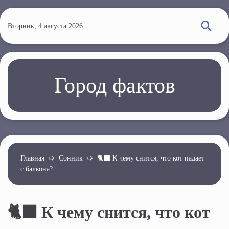
П
е
Вторник, 4 августа 2026
р
е
й
т
Город фактов
и
к
о
с
н
о
Главная
➯
Сонник
➯
🐈‍⬛ К чему снится, что кот падает
с балкона?
в
н
о
🐈‍⬛ К чему снится, что кот
м
у