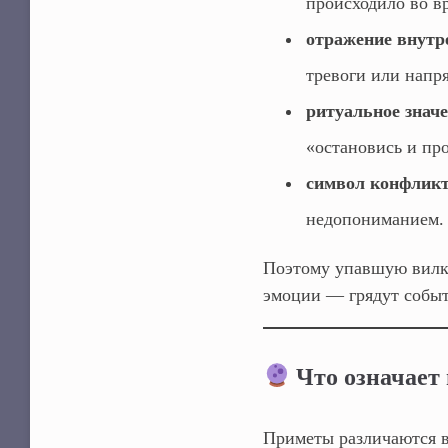
происходило во в
отражение внутр
тревоги или напр
ритуальное знач
«остановись и про
символ конфлик
недопониманием.
Поэтому упавшую вилк
эмоции — грядут событ
Что означает 
Приметы различаются в