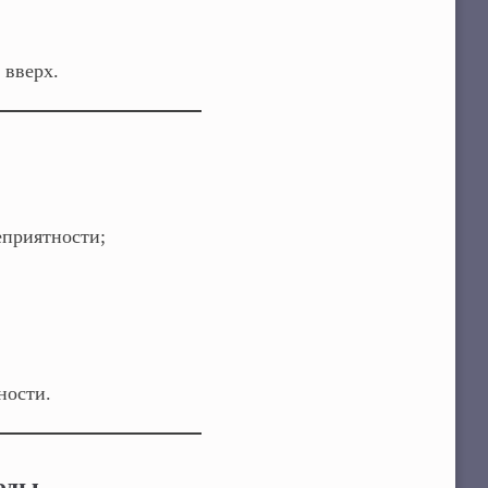
 вверх.
приятности;
ности.
оды