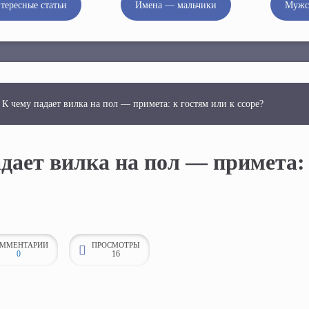
тересные статьи
Имена — мальчики
Мужс
К чему падает вилка на пол — примета: к гостям или к ссоре?
дает вилка на пол — примета:
ММЕНТАРИИ
ПРОСМОТРЫ
0
16