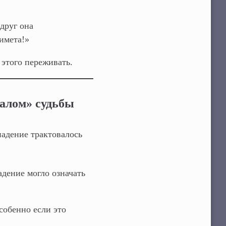
друг она
римета!»
 этого переживать.
алом» судьбы
падение трактовалось
адение могло означать
собенно если это