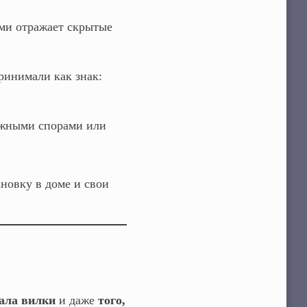
ми отражает скрытые
ринимали как знак:
ожными спорами или
ановку в доме и свои
ала вилки
и даже
того,