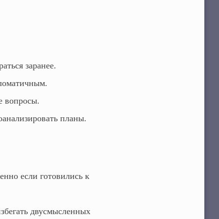
аться заранее.
пломатичным.
е вопросы.
оанализировать планы.
енно если готовились к
збегать двусмысленных