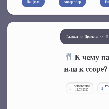
Лайфхак
Авторазбор
Ин
к
о
н
т
е
Главная
➯
Приметы
➯
н
т
у
К чему па
или к ссоре?
ОБНОВЛЕНО
КО
12.03.2026