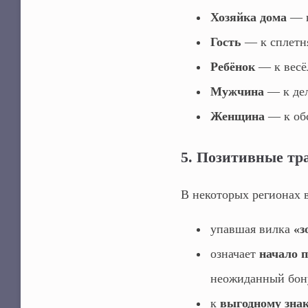
Хозяйка дома
— к
Гость
— к сплетня
Ребёнок
— к весёл
Мужчина
— к дел
Женщина
— к обс
5. Позитивные тр
В некоторых регионах в
упавшая вилка
«з
означает
начало 
неожиданный бон
к
выгодному зна