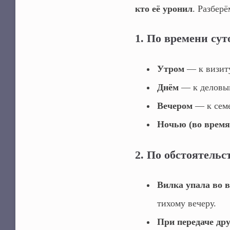
кто её уронил
. Разбер
1. По времени сут
Утром
— к визиту
Днём
— к деловым
Вечером
— к семе
Ночью (во время
2. По обстоятельс
Вилка упала во 
тихому вечеру.
При передаче др