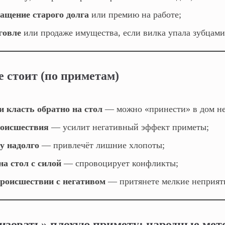
ащение старого долга
или премию на работе;
говле
или продаже имущества, если вилка упала зубцами
е стоит (по приметам)
и класть обратно на стол
— можно «принести» в дом не
роисшествия
— усилит негативный эффект приметы;
у надолго
— привлечёт лишние хлопоты;
на стол с силой
— спровоцирует конфликты;
происшествии с негативом
— притянете мелкие неприят
изовать» плохую примету: народные мет