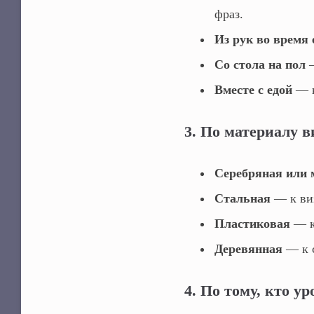
фраз.
Из рук во время
Со стола на пол
—
Вместе с едой
— к
3. По материалу 
Серебряная или 
Стальная
— к виз
Пластиковая
— к
Деревянная
— к с
4. По тому, кто у