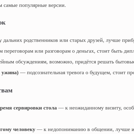
ём самые популярные версии.
ок
 дальних родственников или старых друзей, лучше прибр
 переговорам или разговорам о деньгах, стоит быть ди
йным обсуждениям, возможно, придётся решать бытовы
 ужина)
— подсознательная тревога о будущем, стоит пр
твам
время сервировки стола
— к неожиданному визиту, особ
угому человеку
— к недопониманию в общении, лучше и