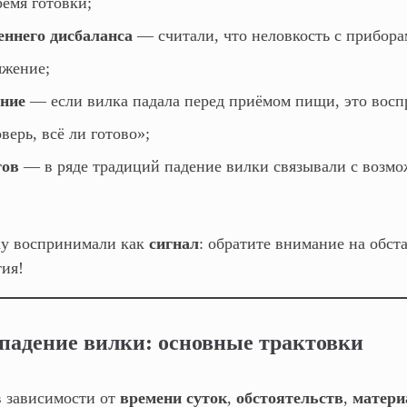
ремя готовки;
еннего дисбаланса
— считали, что неловкость с прибора
яжение;
ение
— если вилка падала перед приёмом пищи, это восп
верь, всё ли готово»;
тов
— в ряде традиций падение вилки связывали с возм
у воспринимали как
сигнал
: обратите внимание на обст
ия!
падение вилки: основные трактовки
 зависимости от
времени суток
,
обстоятельств
,
матери