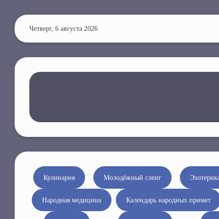
П
е
Четверг, 6 августа 2026
р
е
й
т
и
к
о
с
н
о
в
н
Кулинария
Молодёжный сленг
Эзотерик
о
Народная медицина
Календарь народных примет
м
у