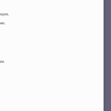
оции.
ми.
ам.