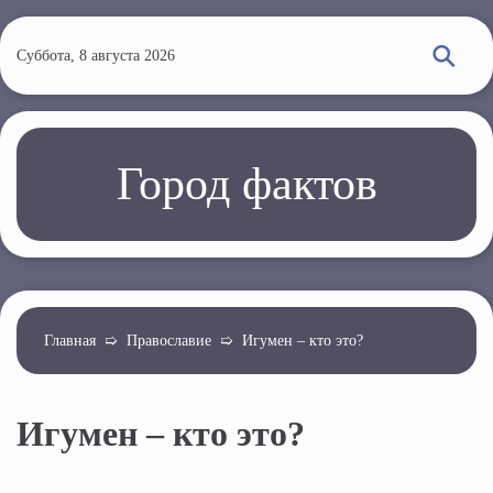
П
е
Суббота, 8 августа 2026
р
е
й
т
Город фактов
и
к
о
с
н
о
Главная
➯
Православие
➯
Игумен – кто это?
в
н
Игумен – кто это?
о
м
у