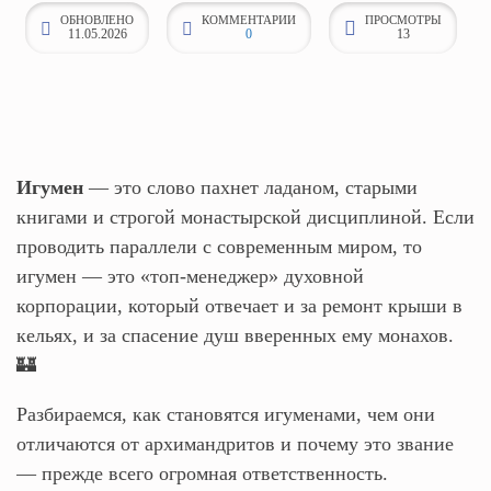
ОБНОВЛЕНО
КОММЕНТАРИИ
ПРОСМОТРЫ
к
11.05.2026
0
13
о
н
т
е
н
Игумен
— это слово пахнет ладаном, старыми
т
книгами и строгой монастырской дисциплиной. Если
у
проводить параллели с современным миром, то
игумен — это «топ-менеджер» духовной
корпорации, который отвечает и за ремонт крыши в
кельях, и за спасение душ вверенных ему монахов.
🏰
Разбираемся, как становятся игуменами, чем они
отличаются от архимандритов и почему это звание
— прежде всего огромная ответственность.