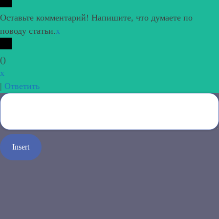
Оставьте комментарий! Напишите, что думаете по
поводу статьи.
x
(
)
x
|
Ответить
Insert