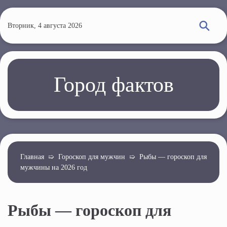
П
е
Вторник, 4 августа 2026
р
е
й
т
Город фактов
и
к
о
с
н
о
Главная
➯
Гороскоп для мужчин
➯
Рыбы — гороскоп для
мужчины на 2026 год
в
н
о
Рыбы — гороскоп для
м
у