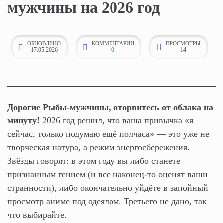
мужчины на 2026 год
к
о
н
ОБНОВЛЕНО
КОММЕНТАРИИ
ПРОСМОТРЫ
17.05.2026
0
14
т
е
н
т
у
Дорогие Рыбы-мужчины, оторвитесь от облака на
минуту!
2026 год решил, что ваша привычка «я
сейчас, только подумаю ещё полчаса» — это уже не
творческая натура, а режим энергосбережения.
Звёзды говорят: в этом году вы либо станете
признанным гением (и все наконец-то оценят ваши
странности), либо окончательно уйдёте в запойный
просмотр аниме под одеялом. Третьего не дано, так
что выбирайте.