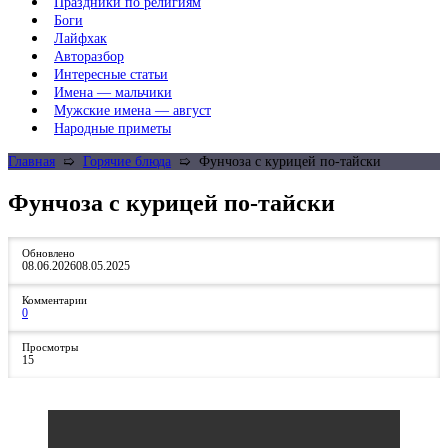
Праздники по религиям
Боги
Лайфхак
Авторазбор
Интересные статьи
Имена — мальчики
Мужские имена — август
Народные приметы
Главная
➯
Горячие блюда
➯
Фунчоза с курицей по-тайски
Фунчоза с курицей по-тайски
Обновлено
08.06.2026
08.05.2025
Комментарии
0
Просмотры
15