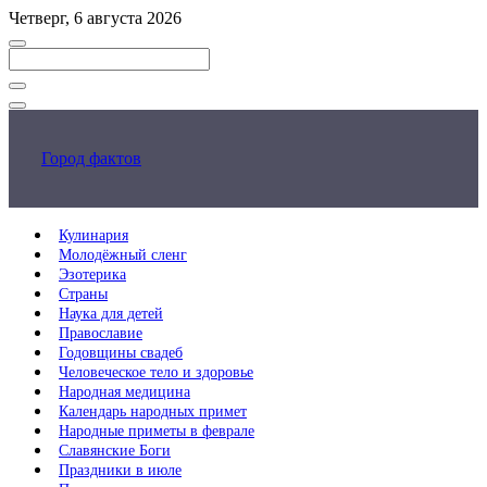
Перейти
Четверг, 6 августа 2026
к
основному
контенту
Закрыть
поиск
Город фактов
Кулинария
Молодёжный сленг
Эзотерика
Страны
Наука для детей
Православие
Годовщины свадеб
Человеческое тело и здоровье
Народная медицина
Календарь народных примет
Народные приметы в феврале
Славянские Боги
Праздники в июле