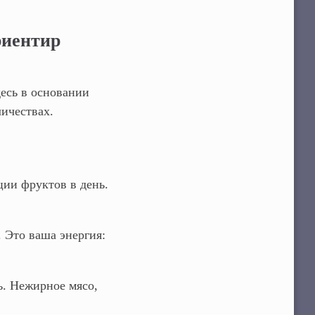
риентир
десь в основании
личествах.
ии фруктов в день.
. Это ваша энергия:
ь. Нежирное мясо,