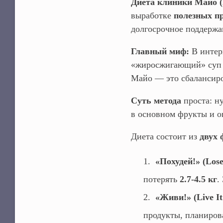
Диета клиники Майо (M
выработке
полезных п
долгосрочное поддержан
Главный миф:
В интерн
«жиросжигающий» суп 
Майо — это сбалансир
Суть метода
проста: н
в основном фрукты и о
Диета состоит из
двух 
«Похудей!» (Lose 
потерять
2.7-4.5 кг
.
«Живи!» (Live It
продукты, планирова