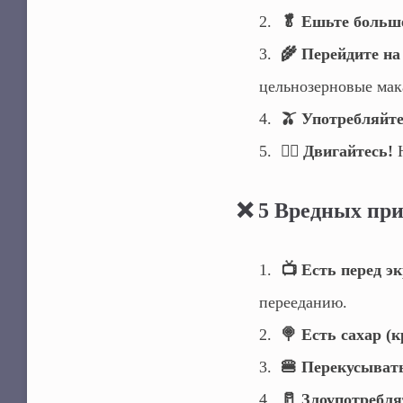
🥬 Ешьте больш
🌾 Перейдите на
цельнозерновые мак
🫒 Употребляйт
🚶‍♀️ Двигайтесь!
Н
❌ 5 Вредных при
📺 Есть перед э
перееданию.
🍭 Есть сахар (
🍔 Перекусывать
🥛 Злоупотребл