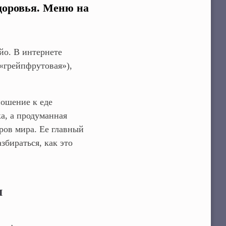
доровья. Меню на
йо. В интернете
«грейпфрутовая»),
ношение к еде
а, а продуманная
ров мира. Ее главный
збираться, как это
ы