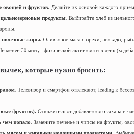
е овощей и фруктов.
Делайте их основой каждого прие
 цельнозерновые продукты.
Выбирайте хлеб из цельного
ароны.
е полезные жиры.
Оливковое масло, орехи, авокадо, рыб
е менее 30 минут физической активности в день (ходьба, 
вычек, которые нужно бросить:
краном.
Телевизор и смартфон отвлекают, leading к бессо
кроме фруктов).
Откажитесь от добавленного сахара в чае
 чем попало.
Замените печенье и чипсы на фрукты, ово
ять мясом и жирными молочными продуктами.
Выбирай