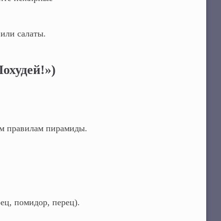
 или салаты.
охудей!»)
ем правилам пирамиды.
ец, помидор, перец).