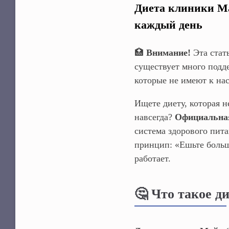
Диета клиники Ма
каждый день
🏥
Внимание!
Эта стат
существует много подд
которые не имеют к на
Ищете диету, которая н
навсегда?
Официальная
система здорового пит
принцип: «Ешьте больш
работает.
🤔 Что такое 