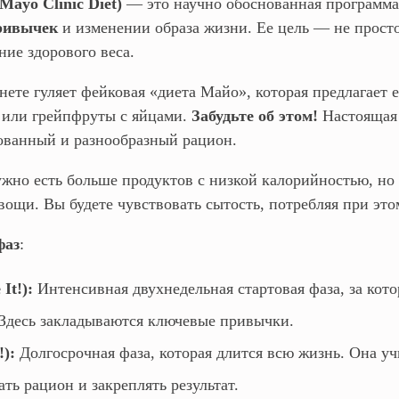
ayo Clinic Diet)
— это научно обоснованная программа
ривычек
и изменении образа жизни. Ее цель — не просто
ие здорового веса.
ете гуляет фейковая «диета Майо», которая предлагает е
или грейпфруты с яйцами.
Забудьте об этом!
Настоящая 
ованный и разнообразный рацион.
ужно есть больше продуктов с низкой калорийностью, но
вощи. Вы будете чувствовать сытость, потребляя при эт
фаз
:
It!):
Интенсивная двухнедельная стартовая фаза, за кот
 Здесь закладываются ключевые привычки.
!):
Долгосрочная фаза, которая длится всю жизнь. Она уч
ть рацион и закреплять результат.