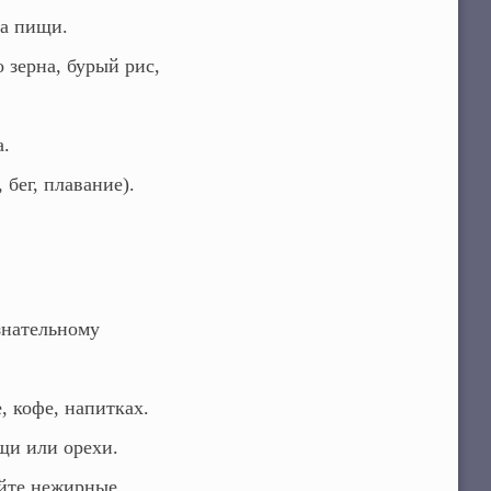
ма пищи.
 зерна, бурый рис,
а.
бег, плавание).
знательному
, кофе, напитках.
щи или орехи.
те нежирные