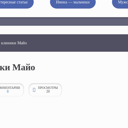
тересные статьи
Имена — мальчики
Мужс
а клиники Майо
ики Майо
ММЕНТАРИИ
ПРОСМОТРЫ
0
20