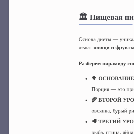
🏛️ Пищевая п
Основа диеты — уника
лежат
овощи и фрукт
Разберем пирамиду сн
🥦 ОСНОВАНИЕ:
Порция — это при
🌾 ВТОРОЙ УРОВ
овсянка, бурый ри
🥩 ТРЕТИЙ УРОВ
рыба, птица, яйц