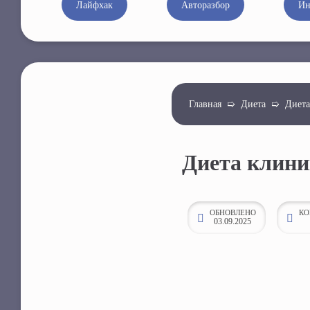
Лайфхак
Авторазбор
Ин
к
о
н
т
е
Главная
➯
Диета
➯
Диет
н
т
у
Диета клин
ОБНОВЛЕНО
КО
03.09.2025