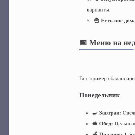
варианты.
🍟 Есть вне дома
📅 Меню на нед
Вот пример сбалансиро
Понедельник
🍳 Завтрак:
Овсян
🥪 Обед:
Цельнозе
🍎 Полдник:
1 бо