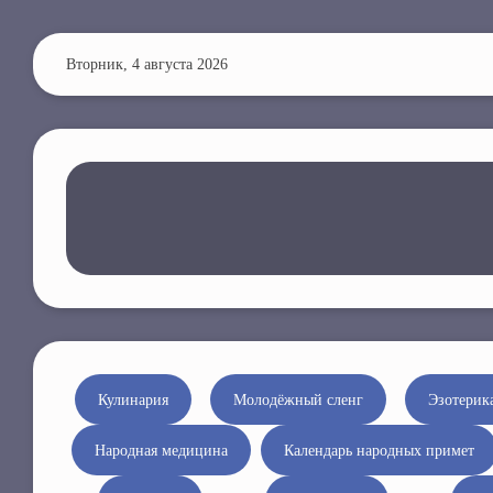
П
е
Вторник, 4 августа 2026
р
е
й
т
и
к
о
с
н
о
в
н
Кулинария
Молодёжный сленг
Эзотерик
о
Народная медицина
Календарь народных примет
м
у