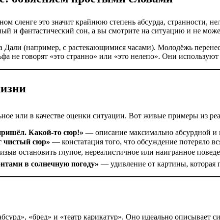
ом сленге это значит крайнюю степень абсурда, странности, н
ый и фантастический сон, а вы смотрите на ситуацию и не может
а Дали (например, с растекающимися часами). Молодёжь перенес
фа не говорят «это странно» или «это нелепо». Они используют 
жизни
ьное или в качестве оценки ситуации. Вот живые примеры из ре
 пришёл. Какой-то сюр!»
— описание максимально абсурдной и 
уг чистый сюр»
— констатация того, что обсуждение потеряло вс
зыв остановить глупое, нереалистичное или наигранное поведе
онтами в солнечную погоду»
— удивление от картины, которая 
урд», «бред» и «театр карикатур». Оно идеально описывает сит