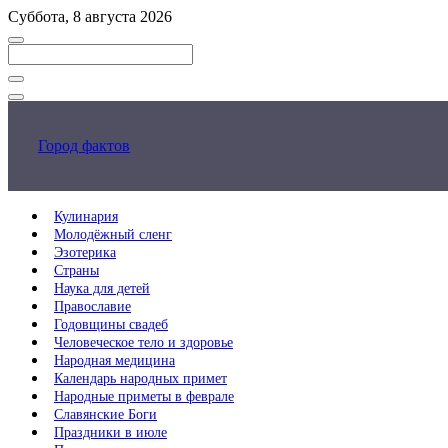
Перейти
Суббота, 8 августа 2026
к
основному
контенту
Закрыть
поиск
Город фактов
Кулинария
Молодёжный сленг
Эзотерика
Страны
Наука для детей
Православие
Годовщины свадеб
Человеческое тело и здоровье
Народная медицина
Календарь народных примет
Народные приметы в феврале
Славянские Боги
Праздники в июле