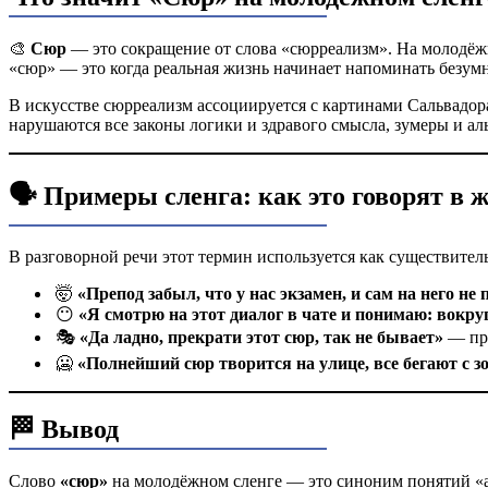
🎨
Сюр
— это сокращение от слова «сюрреализм». На молодёжн
«сюр» — это когда реальная жизнь начинает напоминать безумн
В искусстве сюрреализм ассоциируется с картинами Сальвадор
нарушаются все законы логики и здравого смысла, зумеры и аль
🗣️ Примеры сленга: как это говорят в 
В разговорной речи этот термин используется как существител
🤯
«Препод забыл, что у нас экзамен, и сам на него не
😶
«Я смотрю на этот диалог в чате и понимаю: вокр
🎭
«Да ладно, прекрати этот сюр, так не бывает»
— при
🥶
«Полнейший сюр творится на улице, все бегают с з
🏁 Вывод
Слово
«сюр»
на молодёжном сленге — это синоним понятий «абс