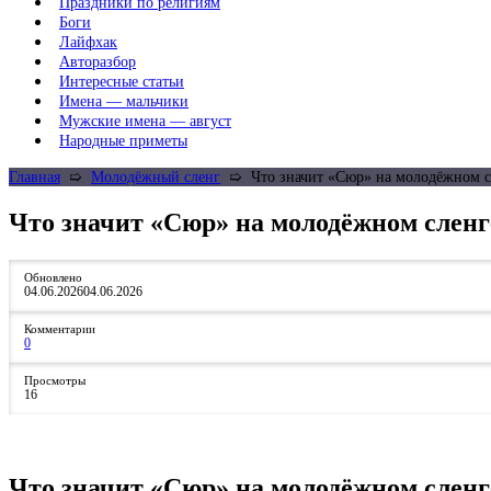
Праздники по религиям
Боги
Лайфхак
Авторазбор
Интересные статьи
Имена — мальчики
Мужские имена — август
Народные приметы
Главная
➯
Молодёжный сленг
➯
Что значит «Сюр» на молодёжном с
Что значит «Сюр» на молодёжном сленг
Обновлено
04.06.2026
04.06.2026
Комментарии
0
Просмотры
16
Что значит «Сюр» на молодёжном сленг