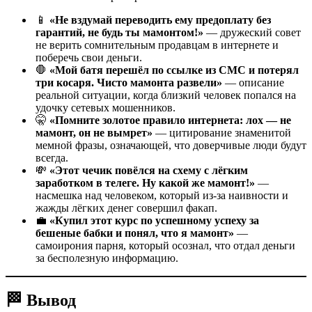
📱
«Не вздумай переводить ему предоплату без
гарантий, не будь ты мамонтом!»
— дружеский совет
не верить сомнительным продавцам в интернете и
поберечь свои деньги.
🛑
«Мой батя перешёл по ссылке из СМС и потерял
три косаря. Чисто мамонта развели»
— описание
реальной ситуации, когда близкий человек попался на
удочку сетевых мошенников.
🤫
«Помните золотое правило интернета: лох — не
мамонт, он не вымрет»
— цитирование знаменитой
мемной фразы, означающей, что доверчивые люди будут
всегда.
💸
«Этот чечик повёлся на схему с лёгким
заработком в телеге. Ну какой же мамонт!»
—
насмешка над человеком, который из-за наивности и
жажды лёгких денег совершил факап.
💼
«Купил этот курс по успешному успеху за
бешеные бабки и понял, что я мамонт»
—
самоирония парня, который осознал, что отдал деньги
за бесполезную информацию.
🏁 Вывод