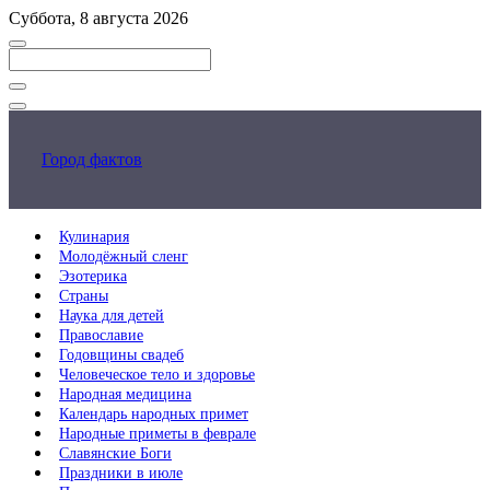
Перейти
Суббота, 8 августа 2026
к
основному
контенту
Закрыть
поиск
Город фактов
Кулинария
Молодёжный сленг
Эзотерика
Страны
Наука для детей
Православие
Годовщины свадеб
Человеческое тело и здоровье
Народная медицина
Календарь народных примет
Народные приметы в феврале
Славянские Боги
Праздники в июле