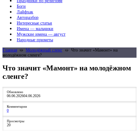
Праздники по религиям
Боги
Лайфхак
Авторазбор
Интересные статьи
Имена — мальчики
Мужские имена — август
Народные приметы
Главная
➯
Молодёжный сленг
➯
Что значит «Мамонт» на
молодёжном сленге?
Что значит «Мамонт» на молодёжном
сленге?
Обновлено
06.06.2026
04.06.2026
Комментарии
0
Просмотры
20