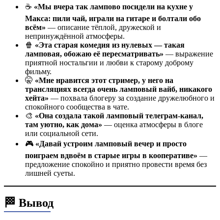
☕
«Мы вчера так лампово посидели на кухне у
Макса: пили чай, играли на гитаре и болтали обо
всём»
— описание тёплой, дружеской и
непринуждённой атмосферы.
🍿
«Эта старая комедия из нулевых — такая
ламповая, обожаю её пересматривать»
— выражение
приятной ностальгии и любви к старому доброму
фильму.
🤫
«Мне нравится этот стример, у него на
трансляциях всегда очень ламповый вайб, никакого
хейта»
— похвала блогеру за создание дружелюбного и
спокойного сообщества в чате.
🎨
«Она создала такой ламповый телеграм-канал,
там уютно, как дома»
— оценка атмосферы в блоге
или социальной сети.
🎮
«Давай устроим ламповый вечер и просто
поиграем вдвоём в старые игры в кооперативе»
—
предложение спокойно и приятно провести время без
лишней суеты.
🏁 Вывод