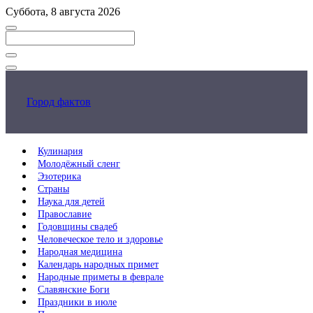
Перейти
Суббота, 8 августа 2026
к
основному
контенту
Закрыть
поиск
Город фактов
Кулинария
Молодёжный сленг
Эзотерика
Страны
Наука для детей
Православие
Годовщины свадеб
Человеческое тело и здоровье
Народная медицина
Календарь народных примет
Народные приметы в феврале
Славянские Боги
Праздники в июле