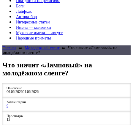
Праздники по религиям
Боги
Лайфхак
Авторазбор
Интересные статьи
Имена — мальчики
Мужские имена — август
Народные приметы
Главная
➯
Молодёжный сленг
➯
Что значит «Ламповый» на
молодёжном сленге?
Что значит «Ламповый» на
молодёжном сленге?
Обновлено
06.06.2026
04.06.2026
Комментарии
0
Просмотры
15