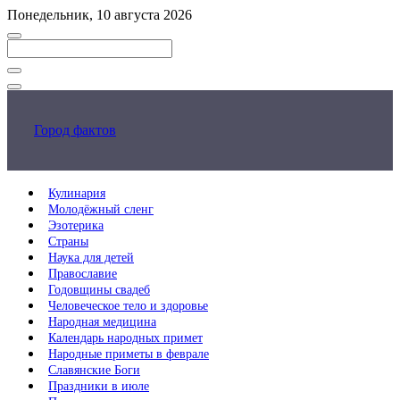
Перейти
Понедельник, 10 августа 2026
к
основному
контенту
Закрыть
поиск
Город фактов
Кулинария
Молодёжный сленг
Эзотерика
Страны
Наука для детей
Православие
Годовщины свадеб
Человеческое тело и здоровье
Народная медицина
Календарь народных примет
Народные приметы в феврале
Славянские Боги
Праздники в июле