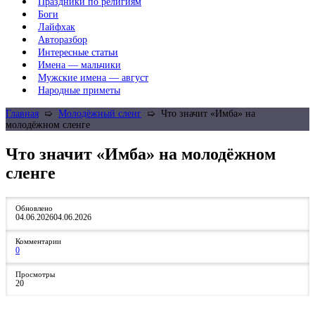
Праздники по религиям
Боги
Лайфхак
Авторазбор
Интересные статьи
Имена — мальчики
Мужские имена — август
Народные приметы
Главная
➯
Молодёжный сленг
➯
Что значит «Имба» на
молодёжном сленге
Что значит «Имба» на молодёжном
сленге
Обновлено
04.06.2026
04.06.2026
Комментарии
0
Просмотры
20