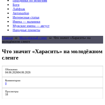
Праздники по религиям
Боги
Лайфхак
Авторазбор
Интересные статьи
Имена — мальчики
Мужские имена — август
Народные приметы
Главная
➯
Молодёжный сленг
➯
Что значит «Харасить» на
молодёжном сленге
Что значит «Харасить» на молодёжном
сленге
Обновлено
04.06.2026
04.06.2026
Комментарии
0
Просмотры
18