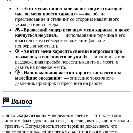
📱
«Этот чувак пишет мне во все соцсети каждый
час, он меня просто харасит»
— жалоба на
преследование и сталкинг со стороны навязчивого
ухажёра или спамера.
👾
«Вражеский мидер всю игру меня харасил, я даже
качнуться не успел»
— использование термина в его
классическом геймерском значении (мелкие
непрерывные атаки).
🛑
«Хватит меня харасить своими вопросами про
экзамены, я ещё ничего не учил!»
— ироничная или
раздражённая просьба перестать капать на мозги и
давить на больное место.
🤫
«Наш начальник жестко харасит коллектив за
малейшие опоздания»
— описание токсичного
давления, придирок и прессинга на работе.
🏁 Вывод
Слово
«харасить»
на молодёжном сленге — это хлёсткий
синоним фраз «докапываться», «преследовать», «донимать» и
«травить». Популярность этого термина доказывает, что
современное поколение очень чутко относится к своему