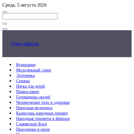
Перейти
Среда, 5 августа 2026
к
основному
контенту
Закрыть
поиск
Город фактов
Кулинария
Молодёжный сленг
Эзотерика
Страны
Наука для детей
Православие
Годовщины свадеб
Человеческое тело и здоровье
Народная медицина
Календарь народных примет
Народные приметы в феврале
Славянские Боги
Праздники в июле