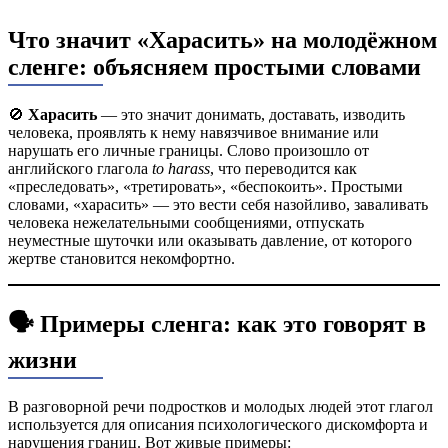
Что значит «Харасить» на молодёжном
сленге: объясняем простыми словами
🚫
Харасить
— это значит донимать, доставать, изводить
человека, проявлять к нему навязчивое внимание или
нарушать его личные границы. Слово произошло от
английского глагола
to harass
, что переводится как
«преследовать», «третировать», «беспокоить». Простыми
словами, «харасить» — это вести себя назойливо, заваливать
человека нежелательными сообщениями, отпускать
неуместные шуточки или оказывать давление, от которого
жертве становится некомфортно.
🗣️ Примеры сленга: как это говорят в
жизни
В разговорной речи подростков и молодых людей этот глагол
используется для описания психологического дискомфорта и
нарушения границ. Вот живые примеры: