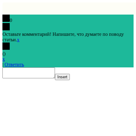
0
Оставьте комментарий! Напишите, что думаете по поводу
статьи.
x
(
)
x
|
Ответить
Insert