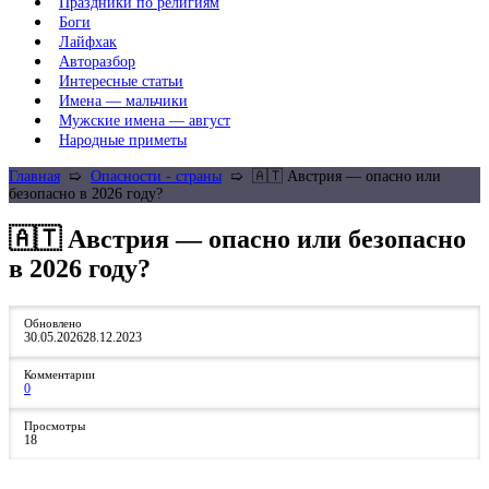
Праздники по религиям
Боги
Лайфхак
Авторазбор
Интересные статьи
Имена — мальчики
Мужские имена — август
Народные приметы
Главная
➯
Опасности - страны
➯
🇦🇹 Австрия — опасно или
безопасно в 2026 году?
🇦🇹 Австрия — опасно или безопасно
в 2026 году?
Обновлено
30.05.2026
28.12.2023
Комментарии
0
Просмотры
18