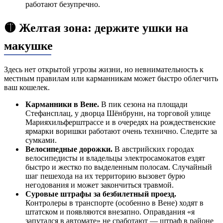
работают безупречно.
🟡 Желтая зона: держите ушки на
макушке
Здесь нет открытой угрозы жизни, но невнимательность к
местным правилам или карманникам может быстро облегчить
ваш кошелек.
Карманники в Вене.
В пик сезона на площади
Стефансплац, у дворца Шёнбрунн, на торговой улице
Марияхильферштрассе и в очередях на рождественские
ярмарки воришки работают очень технично. Следите за
сумками.
Велосипедные дорожки.
В австрийских городах
велосипедисты и владельцы электросамокатов ездят
быстро и жестко по выделенным полосам. Случайный
шаг пешехода на их территорию вызовет бурю
негодования и может закончиться травмой.
Суровые штрафы за безбилетный проезд.
Контролеры в транспорте (особенно в Вене) ходят в
штатском и появляются внезапно. Оправдания «я
запутался в автомате» не сработают — штраф в районе