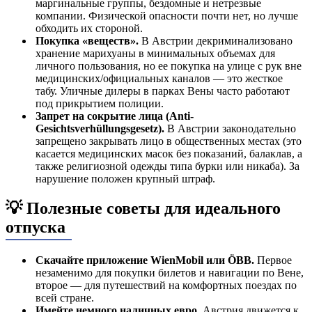
маргинальные группы, бездомные и нетрезвые
компании. Физической опасности почти нет, но лучше
обходить их стороной.
Покупка «веществ».
В Австрии декриминализовано
хранение марихуаны в минимальных объемах для
личного пользования, но ее покупка на улице с рук вне
медицинских/официальных каналов — это жесткое
табу. Уличные дилеры в парках Вены часто работают
под прикрытием полиции.
Запрет на сокрытие лица (Anti-
Gesichtsverhüllungsgesetz).
В Австрии законодательно
запрещено закрывать лицо в общественных местах (это
касается медицинских масок без показаний, балаклав, а
также религиозной одежды типа бурки или никаба). За
нарушение положен крупный штраф.
💡 Полезные советы для идеального
отпуска
Скачайте приложение WienMobil или ÖBB.
Первое
незаменимо для покупки билетов и навигации по Вене,
второе — для путешествий на комфортных поездах по
всей стране.
Имейте немного наличных евро.
Австрия движется к