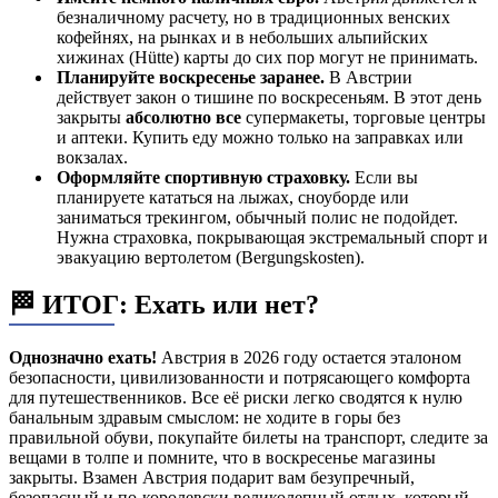
безналичному расчету, но в традиционных венских
кофейнях, на рынках и в небольших альпийских
хижинах (Hütte) карты до сих пор могут не принимать.
Планируйте воскресенье заранее.
В Австрии
действует закон о тишине по воскресеньям. В этот день
закрыты
абсолютно все
супермакеты, торговые центры
и аптеки. Купить еду можно только на заправках или
вокзалах.
Оформляйте спортивную страховку.
Если вы
планируете кататься на лыжах, сноуборде или
заниматься трекингом, обычный полис не подойдет.
Нужна страховка, покрывающая экстремальный спорт и
эвакуацию вертолетом (Bergungskosten).
🏁 ИТОГ: Ехать или нет?
Однозначно ехать!
Австрия в 2026 году остается эталоном
безопасности, цивилизованности и потрясающего комфорта
для путешественников. Все её риски легко сводятся к нулю
банальным здравым смыслом: не ходите в горы без
правильной обуви, покупайте билеты на транспорт, следите за
вещами в толпе и помните, что в воскресенье магазины
закрыты. Взамен Австрия подарит вам безупречный,
безопасный и по-королевски великолепный отдых, который