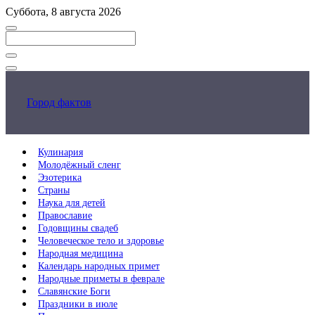
Перейти
Суббота, 8 августа 2026
к
основному
контенту
Закрыть
поиск
Город фактов
Кулинария
Молодёжный сленг
Эзотерика
Страны
Наука для детей
Православие
Годовщины свадеб
Человеческое тело и здоровье
Народная медицина
Календарь народных примет
Народные приметы в феврале
Славянские Боги
Праздники в июле