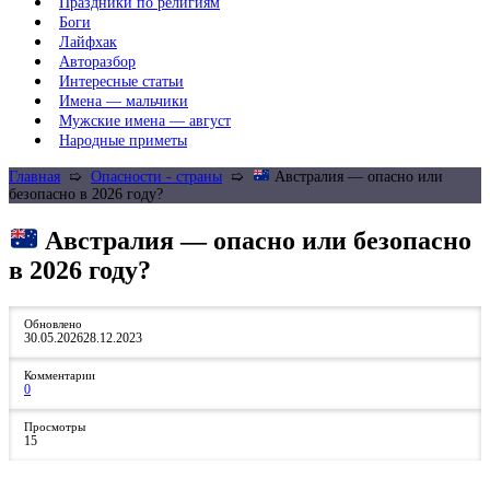
Праздники по религиям
Боги
Лайфхак
Авторазбор
Интересные статьи
Имена — мальчики
Мужские имена — август
Народные приметы
Главная
➯
Опасности - страны
➯
Австралия — опасно или
безопасно в 2026 году?
Австралия — опасно или безопасно
в 2026 году?
Обновлено
30.05.2026
28.12.2023
Комментарии
0
Просмотры
15