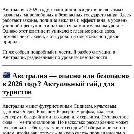
Австралия в 2026 году традиционно входит в число самых
развитых, миролюбивых и безопасных государств мира. Здесь
работают законы, полиция вежлива и эффективна, а уровень
уличной преступности находится на минимальном уровне.
Однако этот континент уникален: главные риски здесь
исходят не от людей, а от суровой и смертоносной дикой
природы.
Ниже собран подробный и честный разбор ситуации в
Австралии, разделенный по уровням безопасности.
Австралия — опасно или безопасно
в 2026 году? Актуальный гайд для
туристов
Австралия манит футуристичным Сиднеем, культовым
зданием Оперы, Большим Барьерным рифом, коалами,
кенгуру и бескрайними пляжами для серфинга. Путешествие
сюда — мечта миллионов. Но насколько расслабленно может
чувствовать себя здесь турист сегодня? Разбираем риски по
зонам, чтобы ваш отпуск «на краю света» прошел идеально.