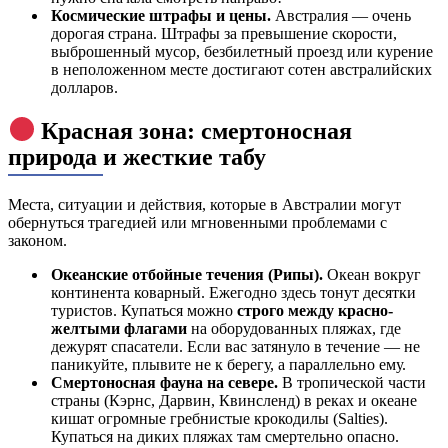
Космические штрафы и цены.
Австралия — очень
дорогая страна. Штрафы за превышение скорости,
выброшенный мусор, безбилетный проезд или курение
в неположенном месте достигают сотен австралийских
долларов.
Красная зона: смертоносная
природа и жесткие табу
Места, ситуации и действия, которые в Австралии могут
обернуться трагедией или мгновенными проблемами с
законом.
Океанские отбойные течения (Рипы).
Океан вокруг
континента коварный. Ежегодно здесь тонут десятки
туристов. Купаться можно
строго между красно-
желтыми флагами
на оборудованных пляжах, где
дежурят спасатели. Если вас затянуло в течение — не
паникуйте, плывите не к берегу, а параллельно ему.
Смертоносная фауна на севере.
В тропической части
страны (Кэрнс, Дарвин, Квинсленд) в реках и океане
кишат огромные гребнистые крокодилы (Salties).
Купаться на диких пляжах там смертельно опасно.