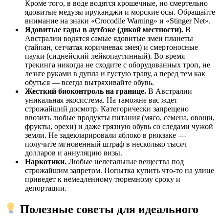
Кроме того, в воде водятся крошечные, но смертельно
ядовитые медузы ируканджи и морские осы. Обращайте
внимание на знаки «Crocodile Warning» и «Stinger Net».
Ядовитые гады в аутбэке (дикой местности).
В
Австралии водятся самые ядовитые змеи планеты
(тайпан, сетчатая коричневая змея) и смертоносные
пауки (сиднейский лейкопаутинный). Во время
трекинга никогда не сходите с оборудованных троп, не
лезьте руками в дупла и густую траву, а перед тем как
обуться — всегда вытряхивайте обувь.
Жесткий биоконтроль на границе.
В Австралии
уникальная экосистема. На таможне вас ждет
строжайший досмотр. Категорически запрещено
ввозить любые продукты питания (мясо, семена, овощи,
фрукты, орехи) и даже грязную обувь со следами чужой
земли. Не задекларировали яблоко в рюкзаке —
получите мгновенный штраф в несколько тысяч
долларов и аннуляцию визы.
Наркотики.
Любые нелегальные вещества под
строжайшим запретом. Попытка купить что-то на улице
приведет к немедленному тюремному сроку и
депортации.
Полезные советы для идеального