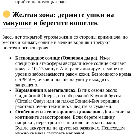
прийти на помощь люди.
Желтая зона: держите ушки на
макушке и берегите кошелек
Здесь нет открытой угрозы жизни со стороны криминала, но
местный климат, солнце и мелкие воришки требуют
постоянного контроля.
Беспощадное солнце (Озоновая дыра).
Из-за
специфики атмосферы австралийское солнце сжигает
кожу за 10–15 минут. Австралия лидирует в мире по
уровню заболеваемости раком кожи. Без мощного крема
с SPF 50+, очков и шляпы на улицу выходить
запрещено.
Карманники в мегаполисах.
В пик сезона около
Сиднейской Оперы, на набережной Круглой бухты
(Circular Quay) или на пляже Бондай-Бич воришки
работают очень технично. Следите за сумками.
Особенности левостороннего движения.
Движение на
континенте левостороннее. Если берете машину
напрокат, перестроиться психологически сложно.
Будьте аккуратны на круговых развязках. Пешеходам
нужно сначала смотреть направо!