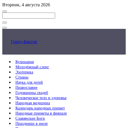
Перейти
Вторник, 4 августа 2026
к
основному
контенту
Закрыть
поиск
Город фактов
Кулинария
Молодёжный сленг
Эзотерика
Страны
Наука для детей
Православие
Годовщины свадеб
Человеческое тело и здоровье
Народная медицина
Календарь народных примет
Народные приметы в феврале
Славянские Боги
Праздники в июле