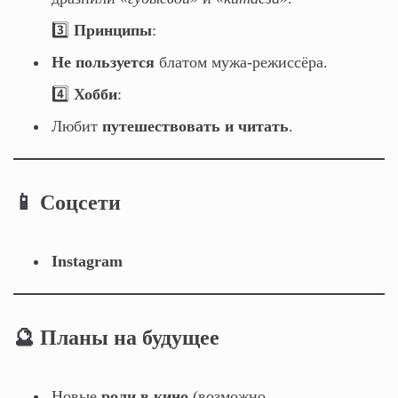
3️⃣
Принципы
:
Не пользуется
блатом мужа-режиссёра.
4️⃣
Хобби
:
Любит
путешествовать и читать
.
📱 Соцсети
Instagram
🔮 Планы на будущее
Новые
роли в кино
(возможно,