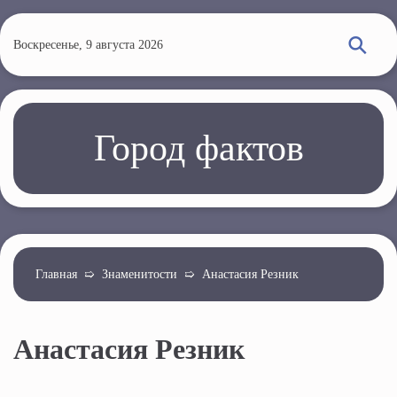
П
е
Воскресенье, 9 августа 2026
р
е
й
т
Город фактов
и
к
о
с
н
о
Главная
➯
Знаменитости
➯
Анастасия Резник
в
н
Анастасия Резник
о
м
у