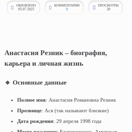
ОБНОВЛЕНО
КОММЕНТАРИИ
ПРОСМОТРЫ
к
05.07.2025
0
20
о
н
т
е
н
Анастасия Резник – биография,
т
у
карьера и личная жизнь
🔹 Основные данные
Полное имя
: Анастасия Романовна Резник
Прозвище
: Ася (так называют близкие)
Дата рождения
: 29 апреля 1998 года
Место рождения
: Благовещенск, Амурская