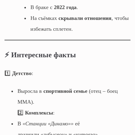
В браке с
2022 года
.
На съёмках
скрывали отношения
, чтобы
избежать сплетен.
⚡ Интересные факты
1️⃣
Детство
:
Выросла в
спортивной семье
(отец – боец
ММА).
2️⃣
Комплексы
:
В
«Станции «Динамо»»
её
дразнили
«губысвои»
и
«китаеза»
.