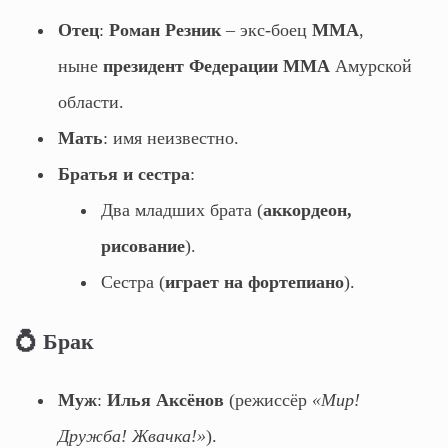
Отец
:
Роман Резник
– экс-боец
ММА
,
ныне
президент Федерации ММА
Амурской
области.
Мать
: имя неизвестно.
Братья и сестра
:
Два младших брата (
аккордеон,
рисование
).
Сестра (
играет на фортепиано
).
💍 Брак
Муж
:
Илья Аксёнов
(режиссёр
«Мир!
Дружба! Жвачка!»
).