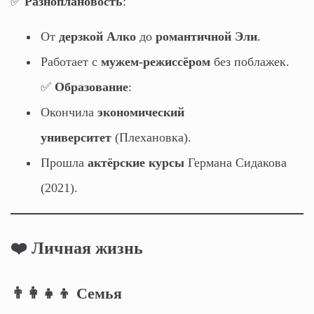
✅
Разноплановость
:
От
дерзкой Алко
до
романтичной Эли
.
Работает с
мужем-режиссёром
без поблажек.
✅
Образование
:
Окончила
экономический
университет
(Плехановка).
Прошла
актёрские курсы
Германа Сидакова
(2021).
❤️ Личная жизнь
👨‍👩‍👧‍👦 Семья