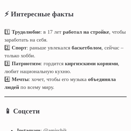
⚡ Интересные факты
1️⃣
Трудолюбие
: в 17 лет
работал на стройке
, чтобы
заработать на себя.
2️⃣
Спорт
: раньше увлекался
баскетболом
, сейчас –
только хобби.
3️⃣
Патриотизм
: гордится
киргизскими корнями
,
любит национальную кухню.
4️⃣
Мечты
: хочет, чтобы его музыка
объединяла
людей
по всему миру.
📱 Соцсети
Instagram
: @amirchik