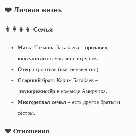
❤️ Личная жизнь
👨‍👩‍👧‍👦 Семья
Мать
: Тахмина Батабаева –
продавец-
консультант
в магазине игрушек.
Отец
: строитель (имя неизвестно).
Старший брат
: Карим Батабаев –
звукорежиссёр
в команде Амирчика.
Многодетная семья
– есть другие братья и
сёстры.
💔 Отношения