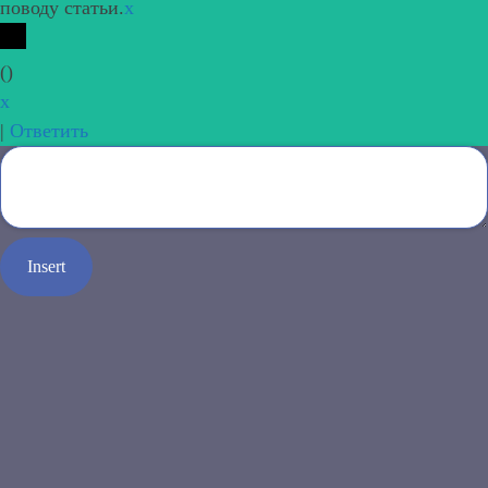
поводу статьи.
x
(
)
x
|
Ответить
Insert