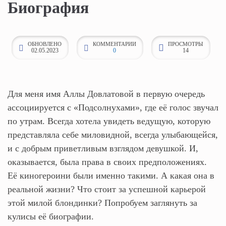
Биография
к
о
н
ОБНОВЛЕНО
КОММЕНТАРИИ
ПРОСМОТРЫ
02.05.2023
0
14
т
е
н
т
Для меня имя Аллы Довлатовой в первую очередь
у
ассоциируется с «Подсолнухами», где её голос звучал
по утрам. Всегда хотела увидеть ведущую, которую
представляла себе миловидной, всегда улыбающейся,
и с добрым приветливым взглядом девушкой. И,
оказывается, была права в своих предположениях.
Её киногероини были именно такими. А какая она в
реальной жизни? Что стоит за успешной карьерой
этой милой блондинки? Попробуем заглянуть за
кулисы её биографии.