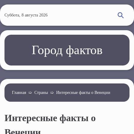
П
е
Суббота, 8 августа 2026
р
е
й
т
Город фактов
и
к
о
с
н
о
Главная
➯
Страны
➯
Интересные факты о Венеции
в
н
Интересные факты о
о
м
Венеции
у