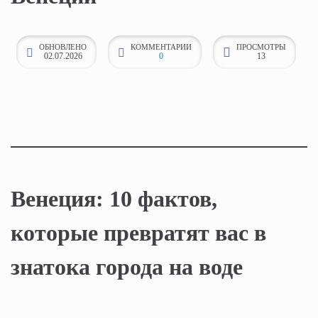
к
о
ОБНОВЛЕНО
КОММЕНТАРИИ
ПРОСМОТРЫ
н
02.07.2026
0
13
т
е
н
т
у
Венеция: 10 фактов,
которые превратят вас в
знатока города на воде