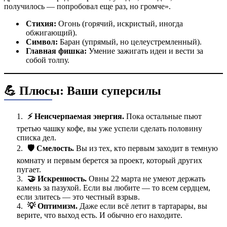
получилось — попробовал еще раз, но громче».
Стихия:
Огонь (горячий, искристый, иногда
обжигающий).
Символ:
Баран (упрямый, но целеустремленный).
Главная фишка:
Умение зажигать идеи и вести за
собой толпу.
💪 Плюсы: Ваши суперсилы
⚡ Неисчерпаемая энергия.
Пока остальные пьют
третью чашку кофе, вы уже успели сделать половину
списка дел.
🛡️ Смелость.
Вы из тех, кто первым заходит в темную
комнату и первым берется за проект, который других
пугает.
🤝 Искренность.
Овны 22 марта не умеют держать
камень за пазухой. Если вы любите — то всем сердцем,
если злитесь — это честный взрыв.
💡 Оптимизм.
Даже если всё летит в тартарары, вы
верите, что выход есть. И обычно его находите.