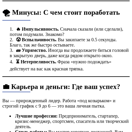
🌪️ Минусы: С чем стоит поработать
🔥 Импульсивность.
Сначала сказали (или сделали),
потом подумали. Знакомо?
😤 Вспыльчивость.
Вы закипаете за 0.5 секунды.
Благо, так же быстро остываете.
🧱 Упрямство.
Иногда вы продолжаете биться головой
в закрытую дверь, даже когда рядом открыто окно.
⏳ Нетерпеливость.
Фраза «нужно подождать»
действует на вас как красная тряпка.
💼 Карьера и деньги: Где ваш успех?
Вы — прирожденный лидер. Работа «под козырьком» и
строгий график с 9 до 6 — это ваша личная пытка.
Лучшие профессии:
Предприниматель, стартапер,
кризис-менеджер, спортсмен, спасатель или творческий
деятель.
Стиль работы:
Вы мастер коротких дистанций. Вам