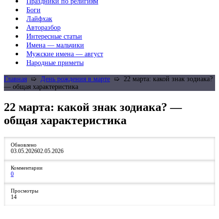
Праздники по религиям
Боги
Лайфхак
Авторазбор
Интересные статьи
Имена — мальчики
Мужские имена — август
Народные приметы
Главная
➯
День рождения в марте
➯
22 марта: какой знак зодиака?
— общая характеристика
22 марта: какой знак зодиака? —
общая характеристика
Обновлено
03.05.2026
02.05.2026
Комментарии
0
Просмотры
14