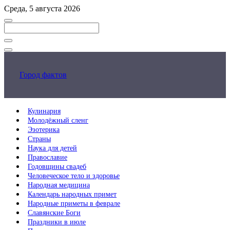
Перейти
Среда, 5 августа 2026
к
основному
контенту
Закрыть
поиск
Город фактов
Кулинария
Молодёжный сленг
Эзотерика
Страны
Наука для детей
Православие
Годовщины свадеб
Человеческое тело и здоровье
Народная медицина
Календарь народных примет
Народные приметы в феврале
Славянские Боги
Праздники в июле