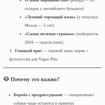
«Самая морщинистая»
(рекорд — 28
складок у английского бульдога)
«Лучший торчащий язык»
(у чихуахуа
Молли — 5 см!)
«Самая нелепая стрижка»
(победитель
2024 — пудель-панк)
Главный приз
— годовой запас корма +
фотосессия для Vogue Pets
🐶
Почему это важно?
Борьба с предрассудками
— «некрасивые»
собаки чаще остаются в приютах