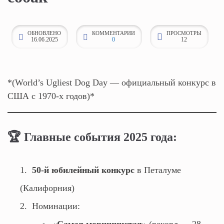
к
о
ОБНОВЛЕНО
КОММЕНТАРИИ
ПРОСМОТРЫ
н
16.06.2025
0
12
т
е
н
*(World’s Ugliest Dog Day — официальный конкурс в
т
США с 1970-х годов)*
у
🏆
Главные события 2025 года:
50-й юбилейный конкурс
в Петалуме
(Калифорния)
Номинации: