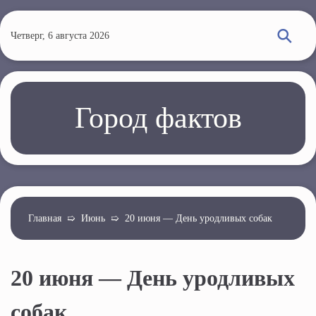
П
е
Четверг, 6 августа 2026
р
е
й
т
Город фактов
и
к
о
с
н
о
Главная
➯
Июнь
➯
20 июня — День уродливых собак
в
н
20 июня — День уродливых
о
м
собак
у