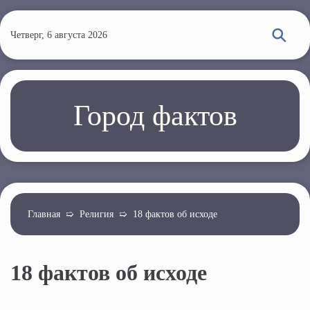
П
е
Четверг, 6 августа 2026
р
е
й
т
Город фактов
и
к
о
с
н
о
Главная
➯
Религия
➯
18 фактов об исходе
в
н
18 фактов об исходе
о
м
у