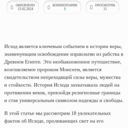
ОБНОВЛЕНО
КОММЕНТАРИИ
ПРОСМОТРЫ
к
15.02.2024
0
11
о
н
т
е
н
Исход является ключевым событием в истории веры,
т
знаменующим освобождение израильтян из рабства в
у
Древнем Египте. Это необыкновенное путешествие,
возглавляемое пророком Моисеем, является
свидетельством непреходящей силы веры, мужества
и стойкости. История Исхода захватывала людей на
протяжении веков, превзойдя религиозные границы
и став универсальным символом надежды и свободы.
В этой статье мы рассмотрим 18 увлекательных
фактов об Исходе, проливающих свет на его