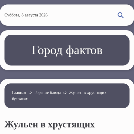
П
е
Суббота, 8 августа 2026
р
е
й
т
Город фактов
и
к
о
с
н
о
Главная
➯
Горячие блюда
➯
Жульен в хрустящих
булочках
в
н
о
Жульен в хрустящих
м
у