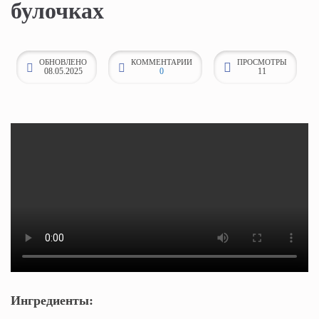
булочках
к
о
н
ОБНОВЛЕНО
КОММЕНТАРИИ
ПРОСМОТРЫ
08.05.2025
0
11
т
е
н
т
у
Ингредиенты: