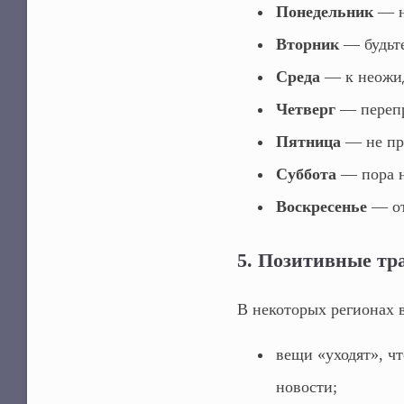
Понедельник
— н
Вторник
— будьте
Среда
— к неожид
Четверг
— перепр
Пятница
— не пр
Суббота
— пора н
Воскресенье
— от
5. Позитивные тр
В некоторых регионах в
вещи «уходят», ч
новости;