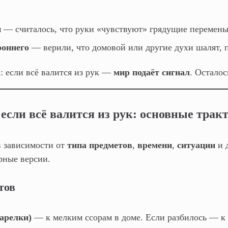
и
— считалось, что руки «чувствуют» грядущие перемены
роннего
— верили, что домовой или другие духи шалят, п
: если всё валится из рук —
мир подаёт сигнал
. Осталос
 если всё валится из рук: основные трак
 зависимости от
типа предметов
,
времени
,
ситуации
и 
рные версии.
тов
арелки)
— к мелким ссорам в доме. Если разбилось — к 