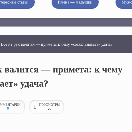
тересные статьи
Имена — мальчики
Мужс
Всё из рук валится — примета: к чему «соскальзывает» удача?
к валится — примета: к чему
ает» удача?
ММЕНТАРИИ
ПРОСМОТРЫ
0
20