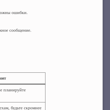
можны ошибки.
ажное сообщение.
чит
не планируйте
ехам, будьте скромнее