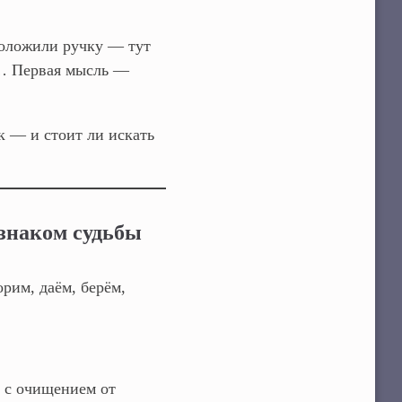
положили ручку — тут
ом… Первая мысль —
к — и стоит ли искать
знаком судьбы
рим, даём, берём,
, с очищением от