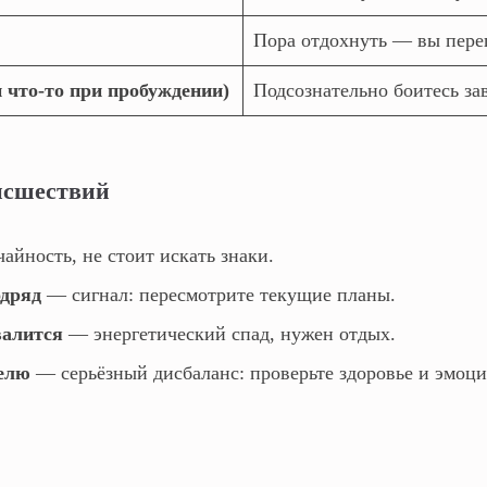
Пора отдохнуть — вы пер
 что‑то при пробуждении)
Подсознательно боитесь з
оисшествий
айность, не стоит искать знаки.
одряд
— сигнал: пересмотрите текущие планы.
валится
— энергетический спад, нужен отдых.
елю
— серьёзный дисбаланс: проверьте здоровье и эмоци