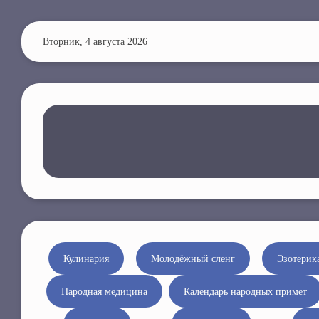
П
е
Вторник, 4 августа 2026
р
е
й
т
и
к
о
с
н
о
в
н
Кулинария
Молодёжный сленг
Эзотерик
о
Народная медицина
Календарь народных примет
м
у