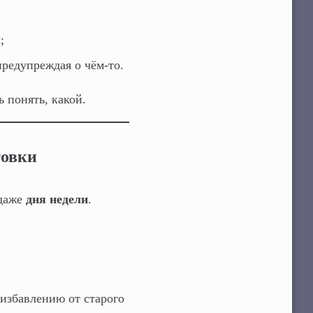
;
редупреждая о чём‑то.
ь понять, какой.
товки
даже
дня недели
.
избавлению от старого