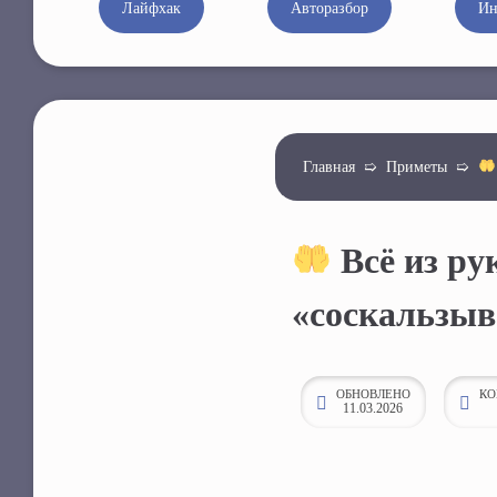
Лайфхак
Авторазбор
Ин
к
о
н
т
е
Главная
➯
Приметы
➯
н
т
у
Всё из ру
«соскальзыв
ОБНОВЛЕНО
КО
11.03.2026