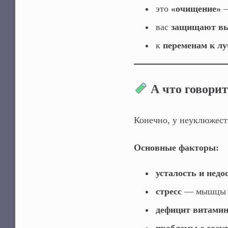
это
«очищение»
—
вас
защищают в
к
переменам к л
А что говорит
Конечно, у неуклюжест
Основные факторы:
усталость и недо
стресс
— мышцы на
дефицит витами
проблемы с сосу