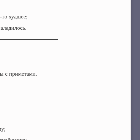
‑то худшее;
наладилось.
ы с приметами.
му;
снабжения;