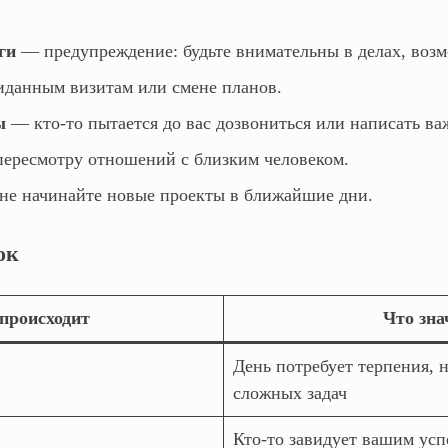
ги
— предупреждение: будьте внимательны в делах, воз
данным визитам или смене планов.
ы
— кто‑то пытается до вас дозвониться или написать в
ересмотру отношений с близким человеком.
е начинайте новые проекты в ближайшие дни.
ок
 происходит
Что зна
День потребует терпения, 
сложных задач
Кто‑то завидует вашим усп