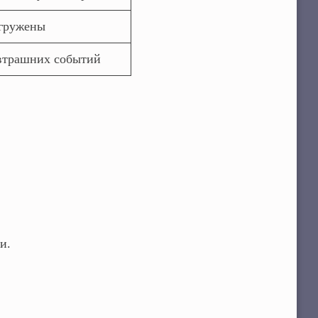
егружены
автрашних событий
и.