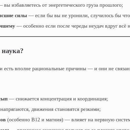
 вы избавляетесь от энергетического груза прошлого;
ысшие силы
— если бы вы не уронили, случилось бы что
учшему
— особенно если после череды неудач вдруг всё 
 наука?
и есть вполне рациональные причины — и они не связан
сып
— снижается концентрация и координация;
прягаются, движения становятся резкими;
нов
(особенно B12 и магния) — влияет на нервную систе
дами
— временное онемение пальцев из‑за плохого крово