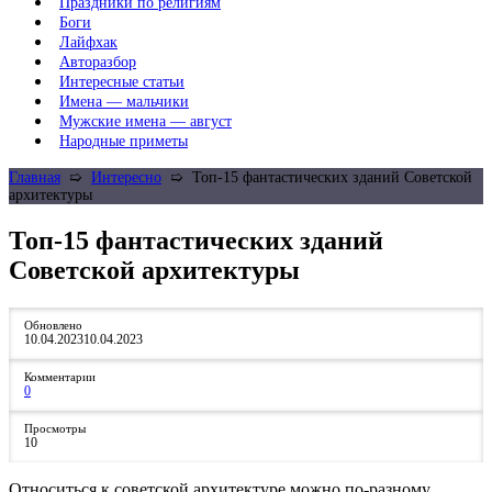
Праздники по религиям
Боги
Лайфхак
Авторазбор
Интересные статьи
Имена — мальчики
Мужские имена — август
Народные приметы
Главная
➯
Интересно
➯
Топ-15 фантастических зданий Советской
архитектуры
Топ-15 фантастических зданий
Советской архитектуры
Обновлено
10.04.2023
10.04.2023
Комментарии
0
Просмотры
10
Относиться к советской архитектуре можно по-разному.