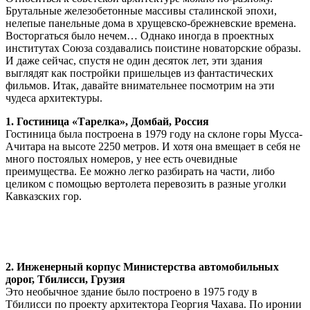
Брутальные железобетонные массивы сталинской эпохи,
нелепые панельные дома в хрущевско-брежневские времена.
Восторгаться было нечем… Однако иногда в проектных
институтах Союза создавались поистине новаторские образы.
И даже сейчас, спустя не один десяток лет, эти здания
выглядят как постройки пришельцев из фантастических
фильмов. Итак, давайте внимательнее посмотрим на эти
чудеса архитектуры.
1. Гостиница «Тарелка», Домбай, Россия
Гостиница была построена в 1979 году на склоне горы Мусса-
Ачитара на высоте 2250 метров. И хотя она вмещает в себя не
много постоялых номеров, у нее есть очевидные
преимущества. Ее можно легко разбирать на части, либо
целиком с помощью вертолета перевозить в разные уголки
Кавказских гор.
2. Инженерный корпус Министерства автомобильных
дорог, Тбилисси, Грузия
Это необычное здание было построено в 1975 году в
Тбилисси по проекту архитектора Георгия Чахава. По иронии