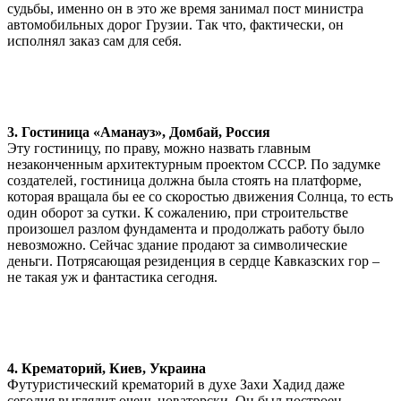
судьбы, именно он в это же время занимал пост министра
автомобильных дорог Грузии. Так что, фактически, он
исполнял заказ сам для себя.
3. Гостиница «Аманауз», Домбай, Россия
Эту гостиницу, по праву, можно назвать главным
незаконченным архитектурным проектом СССР. По задумке
создателей, гостиница должна была стоять на платформе,
которая вращала бы ее со скоростью движения Солнца, то есть
один оборот за сутки. К сожалению, при строительстве
произошел разлом фундамента и продолжать работу было
невозможно. Сейчас здание продают за символические
деньги. Потрясающая резиденция в сердце Кавказских гор –
не такая уж и фантастика сегодня.
4. Крематорий, Киев, Украина
Футуристический крематорий в духе Захи Хадид даже
сегодня выглядит очень новаторски. Он был построен