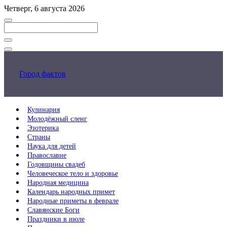
Перейти
Четверг, 6 августа 2026
к
основному
контенту
Закрыть
поиск
Город фактов
Кулинария
Молодёжный сленг
Эзотерика
Страны
Наука для детей
Православие
Годовщины свадеб
Человеческое тело и здоровье
Народная медицина
Календарь народных примет
Народные приметы в феврале
Славянские Боги
Праздники в июле