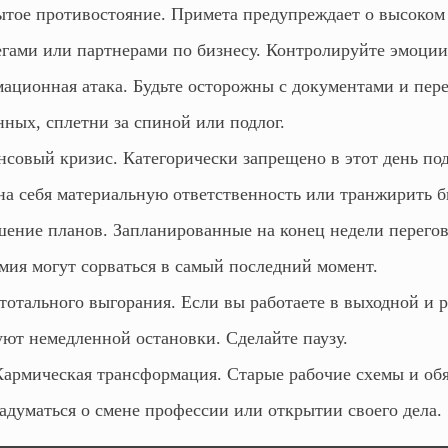
тое противостояние. Примета предупреждает о высоком
егами или партнерами по бизнесу. Контролируйте эмоции
ционная атака. Будьте осторожны с документами и пер
нных, сплетни за спиной или подлог.
совый кризис. Категорически запрещено в этот день по
 на себя материальную ответственность или транжирить 
ение планов. Запланированные на конец недели перегов
мия могут сорваться в самый последний момент.
тотального выгорания. Если вы работаете в выходной и 
уют немедленной остановки. Сделайте паузу.
армическая трансформация. Старые рабочие схемы и обя
адуматься о смене профессии или открытии своего дела.