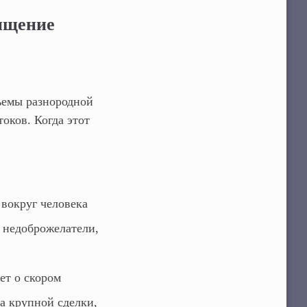
чищение
ъемы разнородной
оков. Когда этот
 вокруг человека
е недоброжелатели,
ет о скором
а крупной сделки,