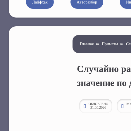
Лайфхак
Авторазбор
Ин
к
о
н
т
е
Главная
➯
Приметы
➯
Сл
н
т
у
Случайно ра
значение по
ОБНОВЛЕНО
КО
31.05.2026