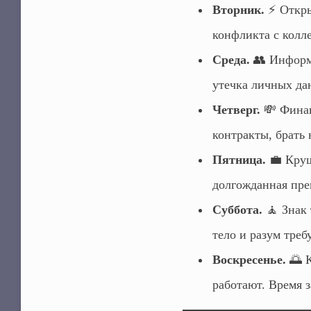
Вторник.
⚡ Откры
конфликта с колл
Среда.
👥 Информа
утечка личных да
Четверг.
💸 Финан
контракты, брать
Пятница.
💼 Круш
долгожданная пре
Суббота.
🧘 Знак 
тело и разум треб
Воскресенье.
🌅 К
работают. Время з