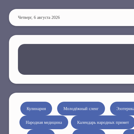
П
е
Четверг, 6 августа 2026
р
е
й
т
и
к
о
с
н
о
в
н
Кулинария
Молодёжный сленг
Эзотерик
о
Народная медицина
Календарь народных примет
м
у