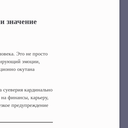
и значение
ловека. Это не просто
сирующий эмоции,
иционно окутана
а суеверия кардинально
 на финансы, карьеру,
езкое предупреждение