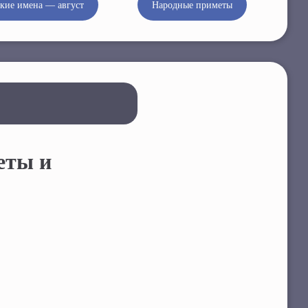
кие имена — август
Народные приметы
еты и