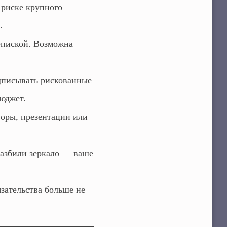
 риске крупного
.
епиской. Возможна
дписывать рискованные
бюджет.
оры, презентации или
разбили зеркало — ваше
зательства больше не