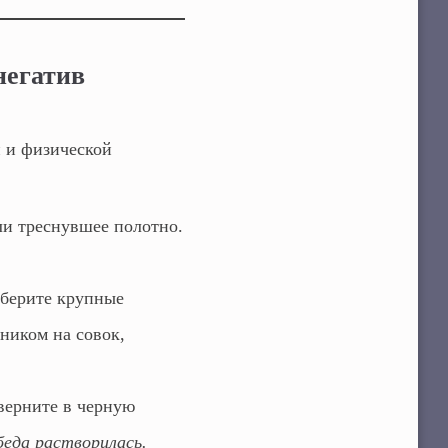
негатив
й и физической
ли треснувшее полотно.
оберите крупные
ником на совок,
верните в черную
беда растворилась.