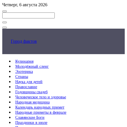
Перейти
Четверг, 6 августа 2026
к
основному
контенту
Закрыть
поиск
Город фактов
Кулинария
Молодёжный сленг
Эзотерика
Страны
Наука для детей
Православие
Годовщины свадеб
Человеческое тело и здоровье
Народная медицина
Календарь народных примет
Народные приметы в феврале
Славянские Боги
Праздники в июле