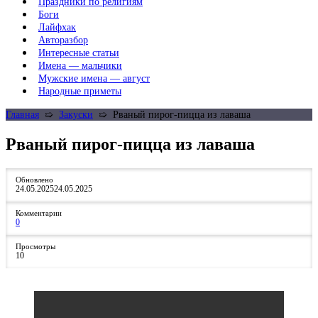
Праздники по религиям
Боги
Лайфхак
Авторазбор
Интересные статьи
Имена — мальчики
Мужские имена — август
Народные приметы
Главная
➯
Закуски
➯
Рваный пирог-пицца из лаваша
Рваный пирог-пицца из лаваша
Обновлено
24.05.2025
24.05.2025
Комментарии
0
Просмотры
10