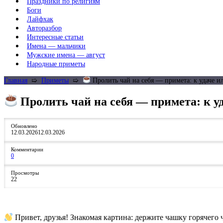
Праздники по религиям
Боги
Лайфхак
Авторазбор
Интересные статьи
Имена — мальчики
Мужские имена — август
Народные приметы
Главная
➯
Приметы
➯
Пролить чай на себя — примета: к удаче и
Пролить чай на себя — примета: к у
Обновлено
12.03.2026
12.03.2026
Комментарии
0
Просмотры
22
Привет, друзья! Знакомая картина: держите чашку горячего ча