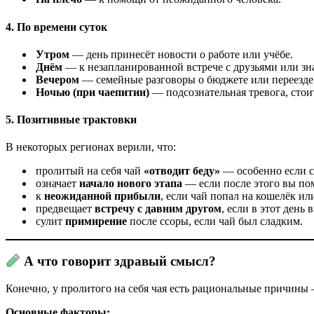
4. По времени суток
Утром
— день принесёт новости о работе или учёбе.
Днём
— к незапланированной встрече с друзьями или з
Вечером
— семейные разговоры о бюджете или переезде
Ночью (при чаепитии)
— подсознательная тревога, стои
5. Позитивные трактовки
В некоторых регионах верили, что:
пролитый на себя чай
«отводит беду»
— особенно если ср
означает
начало нового этапа
— если после этого вы пом
к
неожиданной прибыли
, если чай попал на кошелёк ил
предвещает
встречу с давним другом
, если в этот день
сулит
примирение
после ссоры, если чай был сладким.
А что говорит здравый смысл?
Конечно, у пролитого на себя чая есть рациональные причины 
Основные факторы: