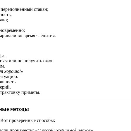
 переполненный стакан;
ность;
яно;
новременно;
аривали во время чаепития.
фа.
ься или не получить ожог.
им.
ет хорошо!»
итуацию.
ошность.
ерий.
трактовку приметы.
ные методы
 Вот проверенные способы:
если произнести:
«С водой уходит всё плохое».