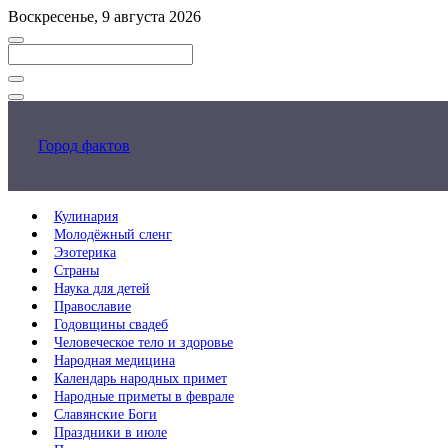
Перейти
Воскресенье, 9 августа 2026
к
основному
контенту
Закрыть
поиск
Город фактов
Кулинария
Молодёжный сленг
Эзотерика
Страны
Наука для детей
Православие
Годовщины свадеб
Человеческое тело и здоровье
Народная медицина
Календарь народных примет
Народные приметы в феврале
Славянские Боги
Праздники в июле