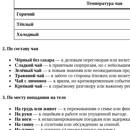
Температура чая
Горячий
Тёплый
Холодный
2. По составу чая
Чёрный без сахара
— к деловым переговорам или визиту
Сладкий чай
— к приятным сюрпризам, но с небольшим
Зелёный чай
— к новым знаниям или неожиданным пре
Травяной чай
— к заботе со стороны близких или визит
Чай с лимоном
— к ярким, но кратковременным события
Крепкий чай
— к серьёзному разговору или важному р
3. По месту попадания на тело
На грудь или живот
— к переживаниям о семье или фин
На руки
— к ошибкам в работе или упущенной выгоде.
На ноги
— к незапланированным поездкам или задержка
На спину
— к сплетням или обсуждению за спиной.
На плечо
— к помощи от неожиданного человека.