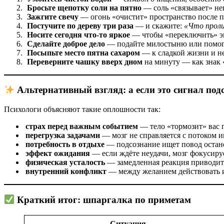
Бросьте щепотку соли на пятно
— соль «связывает» не
Зажгите свечу
— огонь «очистит» пространство после 
Постучите по дереву три раза
— и скажите:
«Что проли
Носите сегодня что‑то яркое
— чтобы «переключить» э
Сделайте доброе дело
— подайте милостыню или помогит
Посыпьте место пятна сахаром
— к сладкой жизни и не
Переверните чашку вверх дном
на минуту — как знак 
Альтернативный взгляд: а если это сигнал под
Психологи объясняют такие оплошности так:
страх перед важным событием
— тело «тормозит» вас 
перегрузка задачами
— мозг не справляется с потоком 
потребность в отдыхе
— подсознание ищет повод остано
эффект ожидания
— если ждёте неудачи, мозг фокусиру
физическая усталость
— замедленная реакция приводит
внутренний конфликт
— между желанием действовать и
Краткий итог: шпаргалка по приметам
Ситуация