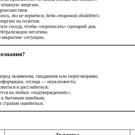
гативную энергию.
происшествия.
лось, то не вернётся, беда стороной обойдёт!»
нергию на позитив.
е соседу, чтобы «переписать» сценарий дня.
йтрализации негатива.
«закрытия» ситуации.
сознания?
перед экзаменом, свиданием или переговорами;
информации, отсюда — неуклюжесть;
виться и расслабиться;
ется на любых «подтверждениях»;
 к бытовым ошибкам;
 страхом ошибиться.
Трактовка