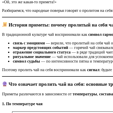
«Ой, это же какая‑то примета!»
Разбираемся, что народные поверья говорят о пролитом на себя 
История приметы: почему пролитый на себя ча
В традиционной культуре чай воспринимали как
символ гармо
связь с эмоциями
— верили, что пролитый на себя чай о
маркер предстоящих событий
— горячий чай связывали
отражение социального статуса
— в ряде традиций чаеп
ритуальное значение
— чай использовали для успокоени
символ судьбы
— по интенсивности пятна и температуре
Поэтому пролить чай на себя воспринимали как
сигнал
: будьт
Что означает пролить чай на себя: основные т
Приметы различаются в зависимости от
температуры
,
состава
1. По температуре чая