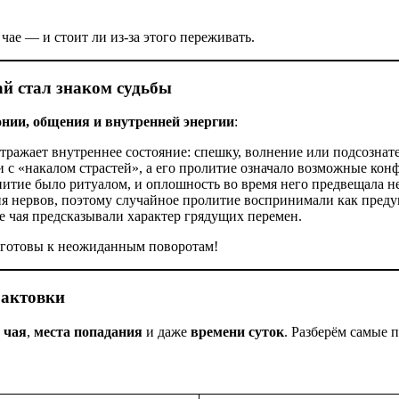
чае — и стоит ли из‑за этого переживать.
й стал знаком судьбы
нии, общения и внутренней энергии
:
тражает внутреннее состояние: спешку, волнение или подсознат
 с «накалом страстей», а его пролитие означало возможные ко
итие было ритуалом, и оплошность во время него предвещала н
я нервов, поэтому случайное пролитие воспринимали как преду
 чая предсказывали характер грядущих перемен.
е готовы к неожиданным поворотам!
рактовки
 чая
,
места попадания
и даже
времени суток
. Разберём самые 