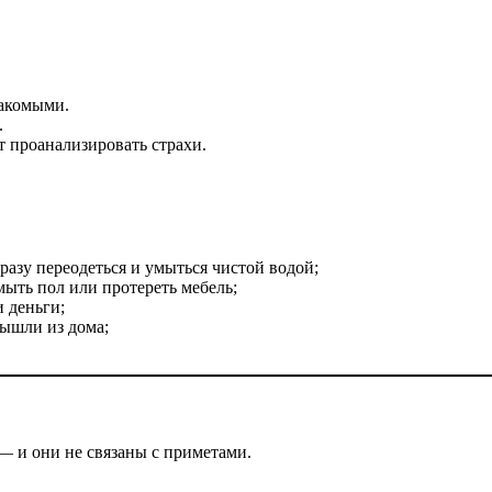
накомыми.
.
т проанализировать страхи.
азу переодеться и умыться чистой водой;
ыть пол или протереть мебель;
и деньги;
 вышли из дома;
— и они не связаны с приметами.