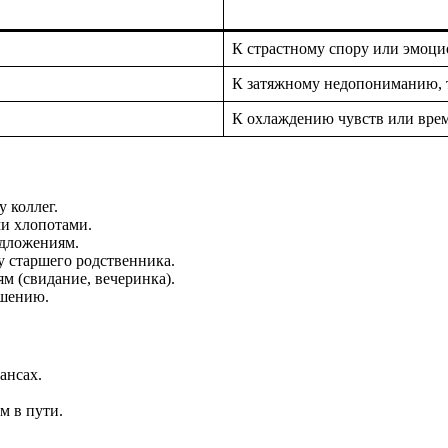
К страстному спору или эмоц
К затяжному недопониманию, 
К охлаждению чувств или вре
 коллег.
и хлопотами.
дложениям.
у старшего родственника.
м (свидание, вечеринка).
ешению.
ансах.
м в пути.