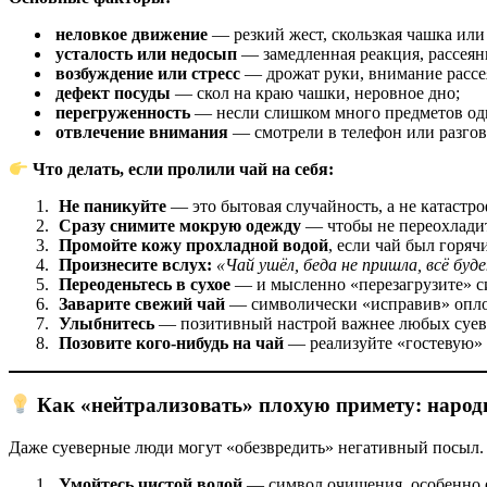
неловкое движение
— резкий жест, скользкая чашка или
усталость или недосып
— замедленная реакция, рассеян
возбуждение или стресс
— дрожат руки, внимание рассе
дефект посуды
— скол на краю чашки, неровное дно;
перегруженность
— несли слишком много предметов од
отвлечение внимания
— смотрели в телефон или разгов
Что делать, если пролили чай на себя:
Не паникуйте
— это бытовая случайность, а не катастро
Сразу снимите мокрую одежду
— чтобы не переохладит
Промойте кожу прохладной водой
, если чай был горяч
Произнесите вслух:
«Чай ушёл, беда не пришла, всё буд
Переоденьтесь в сухое
— и мысленно «перезагрузите» с
Заварите свежий чай
— символически «исправив» опл
Улыбнитесь
— позитивный настрой важнее любых суев
Позовите кого‑нибудь на чай
— реализуйте «гостевую» 
Как «нейтрализовать» плохую примету: народ
Даже суеверные люди могут «обезвредить» негативный посыл.
Умойтесь чистой водой
— символ очищения, особенно 