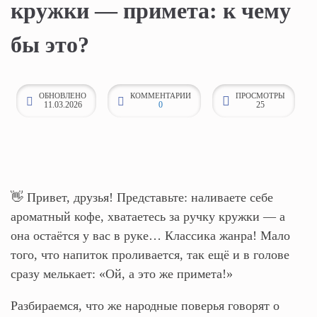
кружки — примета: к чему
к
о
бы это?
н
т
е
ОБНОВЛЕНО
КОММЕНТАРИИ
ПРОСМОТРЫ
11.03.2026
0
25
н
т
у
👋 Привет, друзья! Представьте: наливаете себе
ароматный кофе, хватаетесь за ручку кружки — а
она остаётся у вас в руке… Классика жанра! Мало
того, что напиток проливается, так ещё и в голове
сразу мелькает: «Ой, а это же примета!»
Разбираемся, что же народные поверья говорят о