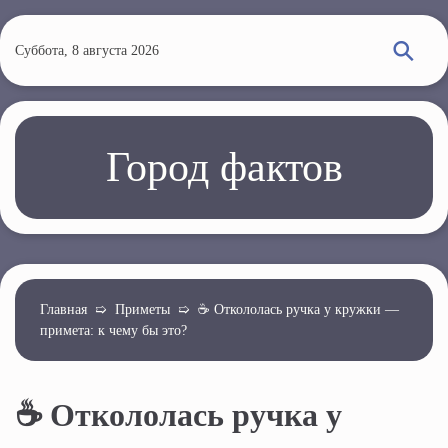
П
е
Суббота, 8 августа 2026
р
е
й
т
Город фактов
и
к
о
с
н
о
Главная
➯
Приметы
➯
☕ Откололась ручка у кружки —
примета: к чему бы это?
в
н
о
☕ Откололась ручка у
м
у