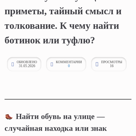
к
приметы, тайный смысл и
о
толкование. К чему найти
н
т
ботинок или туфлю?
е
н
т
ОБНОВЛЕНО
КОММЕНТАРИИ
ПРОСМОТРЫ
у
31.05.2026
0
16
Найти обувь на улице —
случайная находка или знак