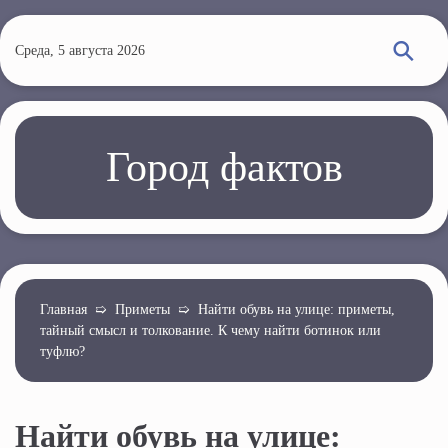
П
е
Среда, 5 августа 2026
р
е
й
т
Город фактов
и
к
о
с
н
о
Главная
➯
Приметы
➯
Найти обувь на улице: приметы,
тайный смысл и толкование. К чему найти ботинок или
в
туфлю?
н
о
м
Найти обувь на улице:
у