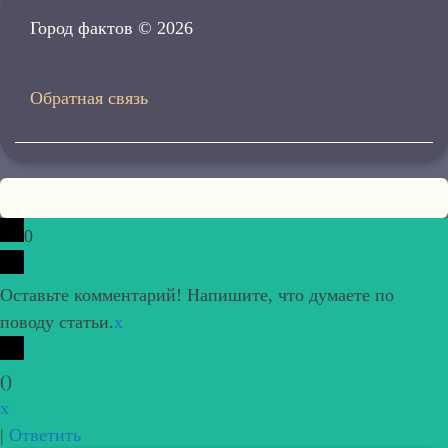
Город фактов © 2026
Обратная связь
0
Оставьте комментарий! Напишите, что думаете по
поводу статьи.
x
(
)
x
|
Ответить