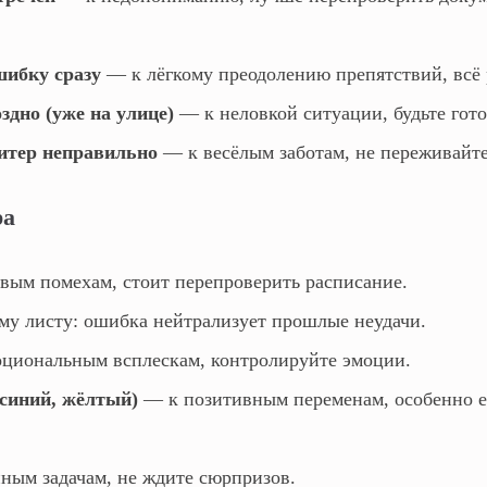
шибку сразу
— к лёгкому преодолению препятствий, всё 
здно (уже на улице)
— к неловкой ситуации, будьте гот
витер неправильно
— к весёлым заботам, не переживайте
ра
вым помехам, стоит перепроверить расписание.
у листу: ошибка нейтрализует прошлые неудачи.
циональным всплескам, контролируйте эмоции.
 синий, жёлтый)
— к позитивным переменам, особенно е
ным задачам, не ждите сюрпризов.