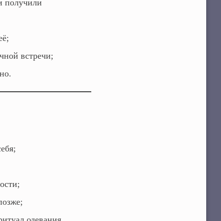
и получили
её;
чной встречи;
но.
ебя;
ости;
позже;
итуал одевания.