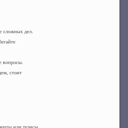
е сложных дел.
бегайте
е вопросы.
ем, стоит
енты или тезисы