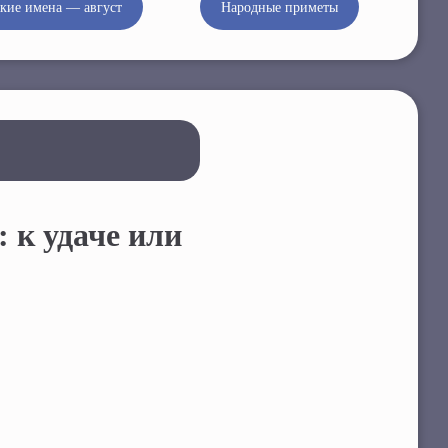
кие имена — август
Народные приметы
 к удаче или