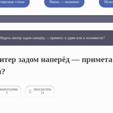
тересные статьи
Имена — мальчики
Мужс
 Надеть свитер задом наперёд — примета: к удаче или к неловкости?
итер задом наперёд — примета:
и?
ММЕНТАРИИ
ПРОСМОТРЫ
0
13