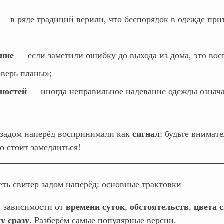
— в ряде традиций верили, что беспорядок в одежде при
ение
— если заметили ошибку до выхода из дома, это вос
оверь планы»;
ностей
— иногда неправильное надевание одежды означа
 задом наперёд воспринимали как
сигнал
: будьте внима
то стоит замедлиться!
еть свитер задом наперёд: основные трактовки
 зависимости от
времени суток
,
обстоятельств
,
цвета 
у сразу
. Разберём самые популярные версии.