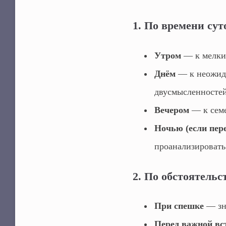
1. По времени сут
Утром
— к мелким
Днём
— к неожида
двусмысленностей
Вечером
— к семе
Ночью (если пере
проанализировать
2. По обстоятельс
При спешке
— зна
Перед важной вс