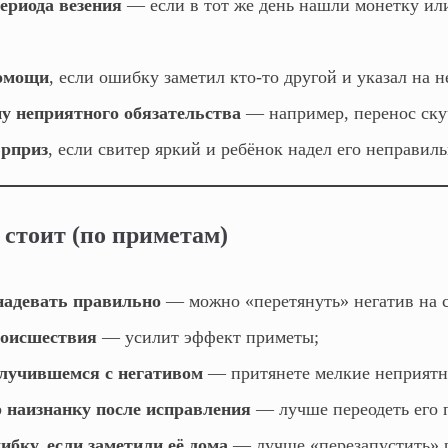
ериода везения
— если в тот же день нашли монетку ил
омощи
, если ошибку заметил кто‑то другой и указал на н
у неприятного обязательства
— например, перенос ску
юрприз
, если свитер яркий и ребёнок надел его неправиль
 стоит (по приметам)
 надевать правильно
— можно «перетянуть» негатив на с
роисшествия
— усилит эффект приметы;
случившемся с негативом
— притянете мелкие неприятн
р наизнанку после исправления
— лучше переодеть его 
бку, если заметили её дома
— лучше «перезапустить» р