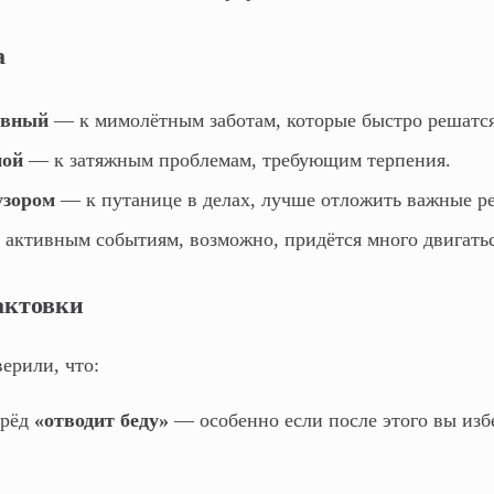
а
евный
— к мимолётным заботам, которые быстро решатся
ной
— к затяжным проблемам, требующим терпения.
узором
— к путанице в делах, лучше отложить важные р
активным событиям, возможно, придётся много двигатьс
актовки
ерили, что:
ерёд
«отводит беду»
— особенно если после этого вы из