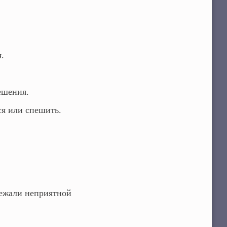
.
ешения.
я или спешить.
бежали неприятной