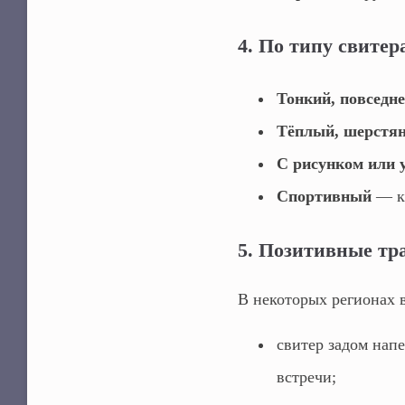
4. По типу свитер
Тонкий, повседн
Тёплый, шерстя
С рисунком или 
Спортивный
— к 
5. Позитивные тр
В некоторых регионах в
свитер задом нап
встречи;