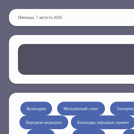
П
е
Пятница, 7 августа 2026
р
е
й
т
и
к
о
с
н
о
в
н
Кулинария
Молодёжный сленг
Эзотерик
о
Народная медицина
Календарь народных примет
м
у