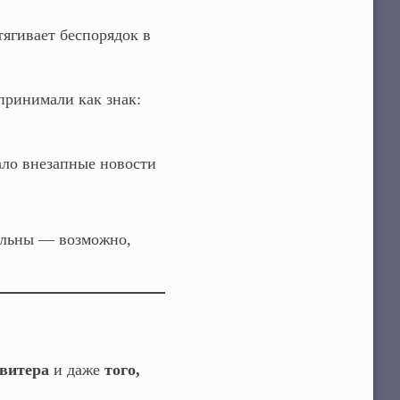
тягивает беспорядок в
принимали как знак:
ло внезапные новости
тельны — возможно,
свитера
и даже
того,