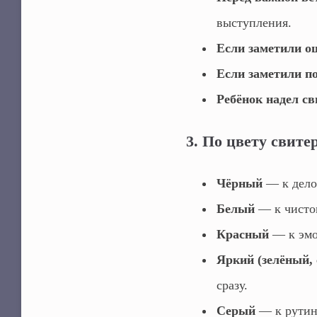
выступления.
Если заметили о
Если заметили по
Ребёнок надел с
3. По цвету свите
Чёрный
— к дело
Белый
— к чистом
Красный
— к эмо
Яркий (зелёный,
сразу.
Серый
— к рутин