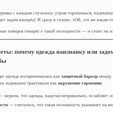
верняка с каждым случалось: утром торопишься, надеваеш
дет задом наперёд! И сразу в голове: «Ой, это же какая‑т
ные поверья говорят о такой оплошности — и стоит ли из
еты: почему одежда наизнанку или задом
ьбы
ре одежда воспринималась как
защитный барьер
между 
ное надевание трактовали как
нарушение гармонии
:
 верили, что одежда, надетая неправильно, ослабляет э
ости
— считалось, что такая оплошность указывает на вн