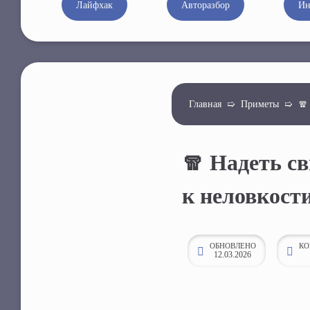
Лайфхак
Авторазбор
Ин
к
о
н
т
е
Главная
➯
Приметы
➯
🧣
н
т
у
🧣 Надеть св
к неловкост
ОБНОВЛЕНО
КО
12.03.2026