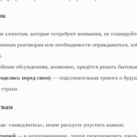
ок
 хлопотам, которые потребуют внимания, не планируйт
нным разговорам или необходимости оправдываться, из
.
йным обсуждениям, возможно, придётся решать бытовы
оделись перед сном)
— подсознательная тревога о будущ
 страхи.
твам
к: «замедлитесь», иначе рискуете упустить важное.
тречей
— к недопониманию, лучше перепроверить докум