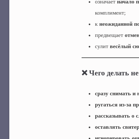
означает
начало п
комплимент;
к
неожиданной п
предвещает
отмен
сулит
весёлый с
❌ Чего делать не
сразу снимать и
ругаться из‑за п
рассказывать о 
оставлять свите
игнорировать оши