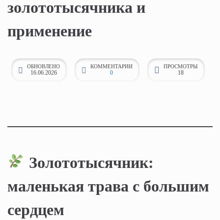
золототысячника и
к
о
применение
н
т
е
ОБНОВЛЕНО
КОММЕНТАРИИ
ПРОСМОТРЫ
16.06.2026
0
18
н
т
у
Золототысячник:
маленькая трава с большим
сердцем