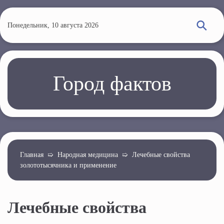
П
е
Понедельник, 10 августа 2026
р
е
й
т
Город фактов
и
к
о
с
н
о
Главная
➯
Народная медицина
➯
Лечебные свойства
золототысячника и применение
в
н
о
Лечебные свойства
м
у