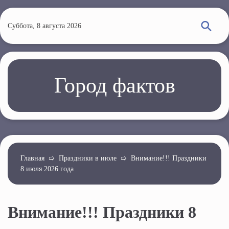
П
е
Суббота, 8 августа 2026
р
е
й
т
Город фактов
и
к
о
с
н
о
Главная
➯
Праздники в июле
➯
Внимание!!! Праздники
8 июля 2026 года
в
н
о
Внимание!!! Праздники 8
м
у