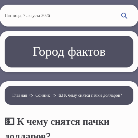
П
е
Пятница, 7 августа 2026
р
е
й
т
Город фактов
и
к
о
с
н
о
Главная
➯
Сонник
➯
💵 К чему снятся пачки долларов?
в
н
💵 К чему снятся пачки
о
м
долларов?
у