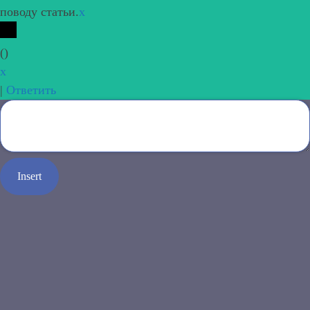
поводу статьи.
x
(
)
x
|
Ответить
Insert