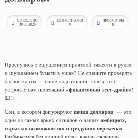
к
о
ОБНОВЛЕНО
КОММЕНТАРИИ
ПРОСМОТРЫ
н
30.03.2026
0
18
т
е
н
т
Проснулись с ощущением приятной тяжести в руках
у
и шуршанием бумаги в ушах? Не спешите проверять
баланс карты — ваше подсознание только что
устроило вам настоящий
«финансовый тест-драйв»
!
💵✨
Сон, в котором фигурируют
пачки долларов
, — это
один из самых ярких сигналов о ваших
амбициях,
скрытых возможностях и грядущих переменах
.
Разбираемся без лишней воды, какую «зеленую