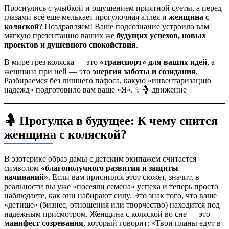
Проснулись с улыбкой и ощущением приятной суеты, а перед
глазами всё еще мелькает прогулочная аллея и
женщина с
коляской
? Поздравляем! Ваше подсознание устроило вам
мягкую презентацию ваших же
будущих успехов, новых
проектов и душевного спокойствия
.
В мире грез коляска — это
«транспорт» для ваших идей
, а
женщина при ней — это
энергия заботы и созидания
.
Разбираемся без лишнего пафоса, какую «инвентаризацию
надежд» подготовило вам ваше «Я». ✨🤱 движение
🤱 Прогулка в будущее: К чему снится
женщина с коляской?
В эзотерике образ дамы с детским экипажем считается
символом
«благополучного развития и защиты
начинаний»
. Если вам приснился этот сюжет, значит, в
реальности вы уже «посеяли семена» успеха и теперь просто
наблюдаете, как они набирают силу. Это знак того, что ваше
«детище» (бизнес, отношения или творчество) находится под
надежным присмотром. Женщина с коляской во сне — это
манифест созревания
, который говорит: «Твои планы едут в