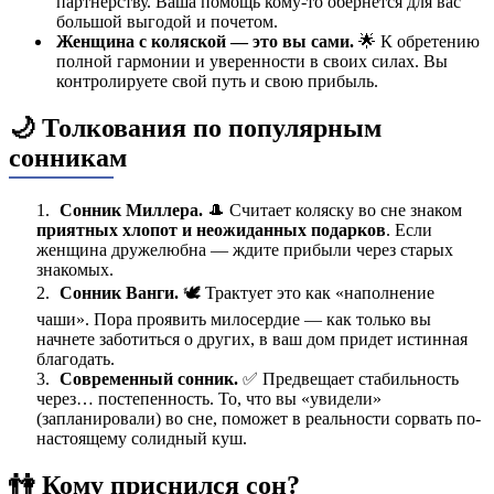
партнерству. Ваша помощь кому-то обернется для вас
большой выгодой и почетом.
Женщина с коляской — это вы сами.
🌟 К обретению
полной гармонии и уверенности в своих силах. Вы
контролируете свой путь и свою прибыль.
🌙 Толкования по популярным
сонникам
Сонник Миллера.
🎩 Считает коляску во сне знаком
приятных хлопот и неожиданных подарков
. Если
женщина дружелюбна — ждите прибыли через старых
знакомых.
Сонник Ванги.
🕊️ Трактует это как «наполнение
чаши». Пора проявить милосердие — как только вы
начнете заботиться о других, в ваш дом придет истинная
благодать.
Современный сонник.
✅ Предвещает стабильность
через… постепенность. То, что вы «увидели»
(запланировали) во сне, поможет в реальности сорвать по-
настоящему солидный куш.
👫 Кому приснился сон?