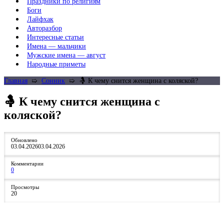
Праздники по религиям
Боги
Лайфхак
Авторазбор
Интересные статьи
Имена — мальчики
Мужские имена — август
Народные приметы
Главная
➯
Сонник
➯
🤱 К чему снится женщина с коляской?
🤱 К чему снится женщина с
коляской?
Обновлено
03.04.2026
03.04.2026
Комментарии
0
Просмотры
20