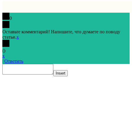
0
Оставьте комментарий! Напишите, что думаете по поводу
статьи.
x
(
)
x
|
Ответить
Insert