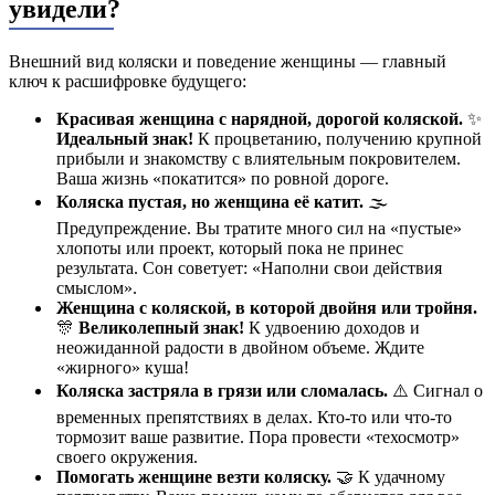
увидели?
Внешний вид коляски и поведение женщины — главный
ключ к расшифровке будущего:
Красивая женщина с нарядной, дорогой коляской.
✨
Идеальный знак!
К процветанию, получению крупной
прибыли и знакомству с влиятельным покровителем.
Ваша жизнь «покатится» по ровной дороге.
Коляска пустая, но женщина её катит.
🌫️
Предупреждение. Вы тратите много сил на «пустые»
хлопоты или проект, который пока не принес
результата. Сон советует: «Наполни свои действия
смыслом».
Женщина с коляской, в которой двойня или тройня.
🎊
Великолепный знак!
К удвоению доходов и
неожиданной радости в двойном объеме. Ждите
«жирного» куша!
Коляска застряла в грязи или сломалась.
⚠️ Сигнал о
временных препятствиях в делах. Кто-то или что-то
тормозит ваше развитие. Пора провести «техосмотр»
своего окружения.
Помогать женщине везти коляску.
🤝 К удачному