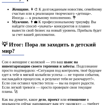
Женщине.
👩‍🎨 К долгожданным новостям, семейному
счастью или к реализации творческого «детища».
Иногда — к реальному пополнению. 💐
Мужчине.
👨‍💼 К профессиональному триумфу. Вы
найдете способ «укачать» конкурентов и плавно
вывести свой бизнес на новый уровень. Прибыль будет
за счет вашей дипломатии.
💡 Итог: Пора ли заходить в детский
мир?
Сон о женщине с коляской — это ваш
шанс на
инвентаризацию своего терпения и заботы
. Подсознание
просто подтвердило: «Ситуация под контролем, твоё будущее
едет к тебе в мягкой колыбели успеха — не торопи события,
наслаждайся процессом, и результат тебя не разочарует!».
Если сон оставил чувство тепла — вы на пороге радости.
Если легкой тревоги — просто проверьте свои текущие
планы. 🚀
Как вы думаете, какое
дело
,
проект
или
отношение
в
реальности сейчас напоминает вам эту «коляску» — требует