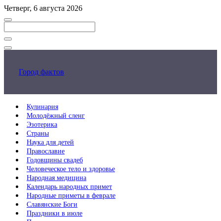
Перейти
Четверг, 6 августа 2026
к
основному
контенту
Закрыть
поиск
Город фактов
Кулинария
Молодёжный сленг
Эзотерика
Страны
Наука для детей
Православие
Годовщины свадеб
Человеческое тело и здоровье
Народная медицина
Календарь народных примет
Народные приметы в феврале
Славянские Боги
Праздники в июле