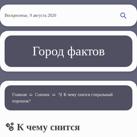
П
е
Воскресенье, 9 августа 2026
р
е
й
т
Город фактов
и
к
о
с
н
о
Главная
➯
Сонник
➯
🫧 К чему снится стиральный
порошок?
в
н
о
🫧 К чему снится
м
у