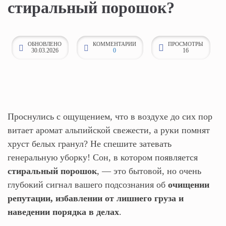
стиральный порошок?
к
о
н
ОБНОВЛЕНО
КОММЕНТАРИИ
ПРОСМОТРЫ
30.03.2026
0
16
т
е
н
т
у
Проснулись с ощущением, что в воздухе до сих пор
витает аромат альпийской свежести, а руки помнят
хруст белых гранул? Не спешите затевать
генеральную уборку! Сон, в котором появляется
стиральный порошок
, — это бытовой, но очень
глубокий сигнал вашего подсознания об
очищении
репутации, избавлении от лишнего груза и
наведении порядка в делах
.