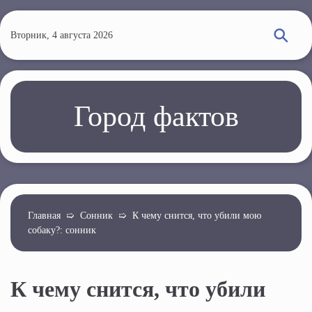
П
е
Вторник, 4 августа 2026
р
е
й
т
Город фактов
и
к
о
с
н
о
Главная
➯
Сонник
➯
К чему снится, что убили мою
собаку?: сонник
в
н
о
К чему снится, что убили
м
у