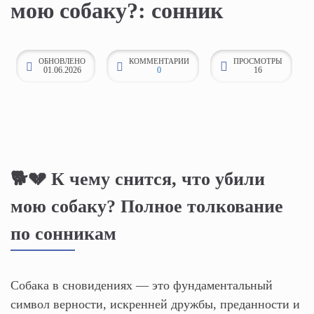
мою собаку?: сонник
к
о
н
ОБНОВЛЕНО
КОММЕНТАРИИ
ПРОСМОТРЫ
01.06.2026
0
16
т
е
н
т
у
🐕💔 К чему снится, что убили
мою собаку? Полное толкование
по сонникам
Собака в сновидениях — это фундаментальный
символ верности, искренней дружбы, преданности и