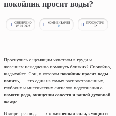
покойник просит воды?
к
о
н
ОБНОВЛЕНО
КОММЕНТАРИИ
ПРОСМОТРЫ
03.04.2026
0
22
т
е
н
т
у
Проснулись с щемящим чувством в груди и
желанием немедленно помянуть близких? Спокойно,
выдыхайте. Сон, в котором
покойник просит воды
попить
, — это один из самых распространенных,
глубоких и мистических сигналов подсознания о
памяти рода, очищении совести и вашей духовной
жажде
.
В мире грез вода — это
жизненная сила, эмоции и