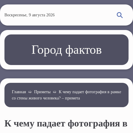
П
е
Воскресенье, 9 августа 2026
р
е
й
т
Город фактов
и
к
о
с
н
о
Главная
➯
Приметы
➯
К чему падает фотография в рамке
со стены живого человека? – примета
в
н
о
К чему падает фотография в
м
у