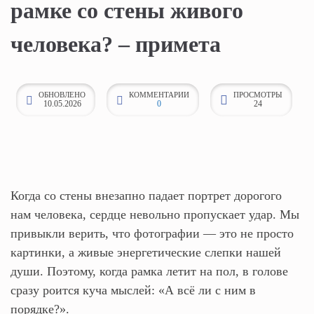
рамке со стены живого
к
о
человека? – примета
н
т
е
ОБНОВЛЕНО
КОММЕНТАРИИ
ПРОСМОТРЫ
10.05.2026
0
24
н
т
у
Когда со стены внезапно падает портрет дорогого
нам человека, сердце невольно пропускает удар. Мы
привыкли верить, что фотографии — это не просто
картинки, а живые энергетические слепки нашей
души. Поэтому, когда рамка летит на пол, в голове
сразу роится куча мыслей: «А всё ли с ним в
порядке?».