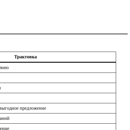
Трактовка
твию
и
выгодное предложение
наний
ение