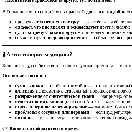
4. Позитивные трактовки (а других тут почти и нет!)
В большинстве традиций зуд в правом бедре считался
добрым 
предвещает
успешную поездку
— даже если вы её не пл
означает, что
вас хвалят и рекомендуют
другим людям;
сулит
встречу с давним другом
или новым полезным зн
символизирует
энергию движения
— сейчас лучшее врем
🧪 А что говорит медицина?
Конечно, у зуда в бедре есть вполне научные причины — и они
Основные факторы:
сухость кожи
— особенно зимой из‑за отопления или жё
аллергия
на косметику, стиральный порошок или новую
раздражение от синтетической ткани
— например, от к
недостаток витаминов
(особенно A и E) — кожа станови
стресс и нервное перенапряжение
— зуд может быть пс
проблемы с сосудами или нервами
— если зуд регулярн
потница
— из‑за перегрева или слишком тёплой одежды.
👉
Когда стоит обратиться к врачу: