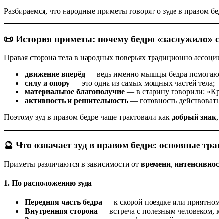
Разбираемся, что народные приметы говорят о зуде в правом бе
📜 История приметы: почему бедро «заслужило» с
Правая сторона тела в народных поверьях традиционно ассоци
движение вперёд
— ведь именно мышцы бедра помогают
силу и опору
— это одна из самых мощных частей тела;
материальное благополучие
— в старину говорили: «Кр
активность и решительность
— готовность действовать 
Поэтому зуд в правом бедре чаще трактовали как
добрый знак
🔮 Что означает зуд в правом бедре: основные тр
Приметы различаются в зависимости от
времени
,
интенсивно
1. По расположению зуда
Передняя часть бедра
— к скорой поездке или приятно
Внутренняя сторона
— встреча с полезным человеком, 