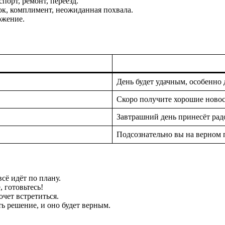
порт, ремонт, переезд.
к, комплимент, неожиданная похвала.
ожение.
День будет удачным, особенно
Скоро получите хорошие новос
Завтрашний день принесёт ра
Подсознательно вы на верном 
сё идёт по плану.
 готовьтесь!
очет встретиться.
ь решение, и оно будет верным.