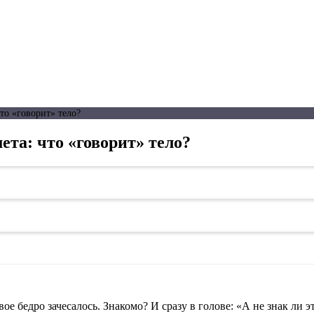
то «говорит» тело?
ета: что «говорит» тело?
ое бедро зачесалось. Знакомо? И сразу в голове: «А не знак ли э