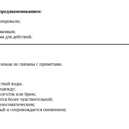
предзнаменованием
:
анировали;
акомым;
я для действий.
 никак не связаны с приметами.
сткой воды;
 одежду;
олготок или брюк;
тся более чувствительной;
ихосоматическим;
ый и сопровождается онемением;