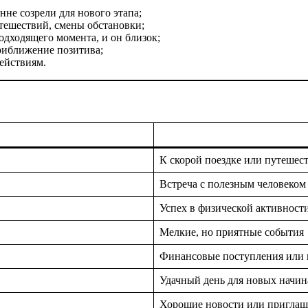
не созрели для нового этапа;
тешествий, смены обстановки;
дходящего момента, и он близок;
риближение позитива;
ействиям.
К скорой поездке или путешес
Встреча с полезным человеком
Успех в физической активност
Мелкие, но приятные события
Финансовые поступления или 
Удачный день для новых начи
Хорошие новости или приглаш