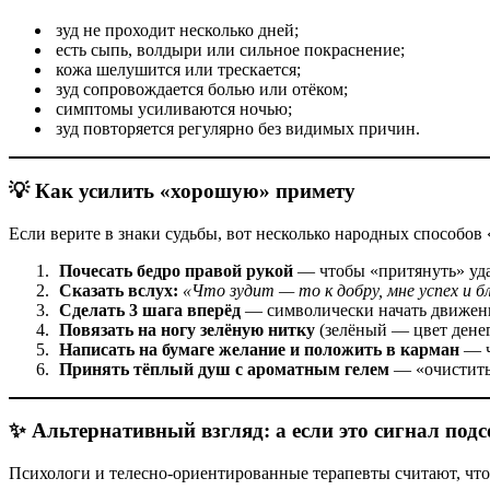
зуд не проходит несколько дней;
есть сыпь, волдыри или сильное покраснение;
кожа шелушится или трескается;
зуд сопровождается болью или отёком;
симптомы усиливаются ночью;
зуд повторяется регулярно без видимых причин.
💡 Как усилить «хорошую» примету
Если верите в знаки судьбы, вот несколько народных способов
Почесать бедро правой рукой
— чтобы «притянуть» уда
Сказать вслух:
«Что зудит — то к добру, мне успех и б
Сделать 3 шага вперёд
— символически начать движени
Повязать на ногу зелёную нитку
(зелёный — цвет денег 
Написать на бумаге желание и положить в карман
— ч
Принять тёплый душ с ароматным гелем
— «очистить
✨ Альтернативный взгляд: а если это сигнал под
Психологи и телесно‑ориентированные терапевты считают, что 