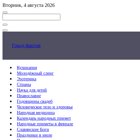
Перейти
Вторник, 4 августа 2026
к
основному
контенту
Закрыть
поиск
Город фактов
Кулинария
Молодёжный сленг
Эзотерика
Страны
Наука для детей
Православие
Годовщины свадеб
Человеческое тело и здоровье
Народная медицина
Календарь народных примет
Народные приметы в феврале
Славянские Боги
Праздники в июле