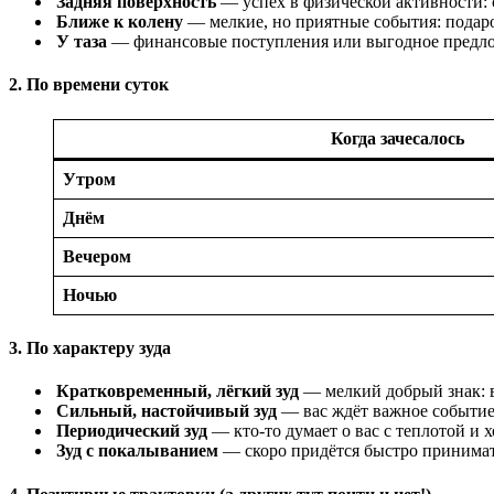
Задняя поверхность
— успех в физической активности: с
Ближе к колену
— мелкие, но приятные события: подаро
У таза
— финансовые поступления или выгодное предл
2. По времени суток
Когда зачесалось
Утром
Днём
Вечером
Ночью
3. По характеру зуда
Кратковременный, лёгкий зуд
— мелкий добрый знак: в
Сильный, настойчивый зуд
— вас ждёт важное событие,
Периодический зуд
— кто‑то думает о вас с теплотой и х
Зуд с покалыванием
— скоро придётся быстро принимат