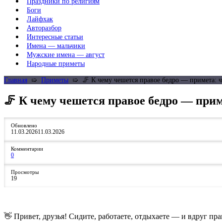
Праздники по религиям
Боги
Лайфхак
Авторазбор
Интересные статьи
Имена — мальчики
Мужские имена — август
Народные приметы
Главная
➯
Приметы
➯
🦵 К чему чешется правое бедро — примета: ч
🦵 К чему чешется правое бедро — прим
Обновлено
11.03.2026
11.03.2026
Комментарии
0
Просмотры
19
👋 Привет, друзья! Сидите, работаете, отдыхаете — и вдруг прав