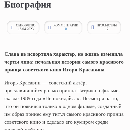
Биография
к
о
н
ОБНОВЛЕНО
КОММЕНТАРИИ
ПРОСМОТРЫ
15.04.2023
0
12
т
е
н
т
Слава не испортила характер, но жизнь изменила
у
черты лица: печальная история самого красивого
принца советского кино Игоря Красавина
Игорь Красавин — советский актёр,
прославившийся ролью принца Патрика в фильме-
сказке 1989 года «Не покидай…». Несмотря на то,
что он появился только в одном фильме, созданный
им образ принес ему титул самого красивого принца
советского кино и сделало его кумиром среди
молодой публики.