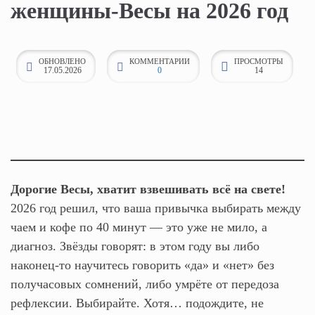
женщины‑Весы на 2026 год
к
о
н
ОБНОВЛЕНО
КОММЕНТАРИИ
ПРОСМОТРЫ
17.05.2026
0
14
т
е
н
т
у
Дорогие Весы, хватит взвешивать всё на свете!
2026 год решил, что ваша привычка выбирать между
чаем и кофе по 40 минут — это уже не мило, а
диагноз. Звёзды говорят: в этом году вы либо
наконец-то научитесь говорить «да» и «нет» без
получасовых сомнений, либо умрёте от передоза
рефлексии. Выбирайте. Хотя… подождите, не