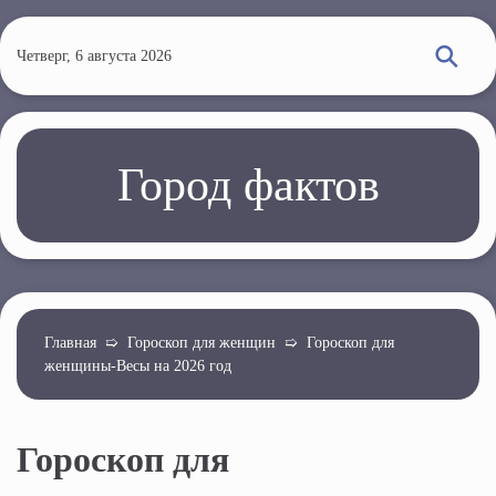
П
е
Четверг, 6 августа 2026
р
е
й
т
Город фактов
и
к
о
с
н
о
Главная
➯
Гороскоп для женщин
➯
Гороскоп для
женщины‑Весы на 2026 год
в
н
о
Гороскоп для
м
у