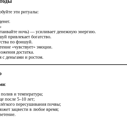
етоды
обуйте эти ритуалы:
енег.
»
таивайте ночь) — усиливает денежную энергию.
уй привлекает богатство.
ства по фэншуй.
ение «чувствует» эмоции.
ожения достатка.
 с деньгами и ростом.
о
ми
:
полив и температура;
е после 5–10 лет;
 лёгкого пересушивания почвы;
ожет зацвести в любое время;
ветение.