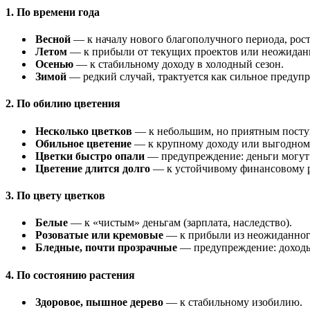
1. По времени года
Весной
— к началу нового благополучного периода, рост
Летом
— к прибыли от текущих проектов или неожидан
Осенью
— к стабильному доходу в холодный сезон.
Зимой
— редкий случай, трактуется как сильное предуп
2. По обилию цветения
Несколько цветков
— к небольшим, но приятным поступ
Обильное цветение
— к крупному доходу или выгодном
Цветки быстро опали
— предупреждение: деньги могут 
Цветение длится долго
— к устойчивому финансовому р
3. По цвету цветков
Белые
— к «чистым» деньгам (зарплата, наследство).
Розоватые или кремовые
— к прибыли из неожиданного
Бледные, почти прозрачные
— предупреждение: доходы
4. По состоянию растения
Здоровое, пышное дерево
— к стабильному изобилию.