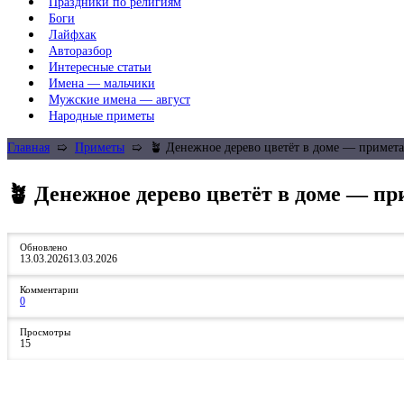
Праздники по религиям
Боги
Лайфхак
Авторазбор
Интересные статьи
Имена — мальчики
Мужские имена — август
Народные приметы
Главная
➯
Приметы
➯
🪴 Денежное дерево цветёт в доме — примета
🪴 Денежное дерево цветёт в доме — пр
Обновлено
13.03.2026
13.03.2026
Комментарии
0
Просмотры
15