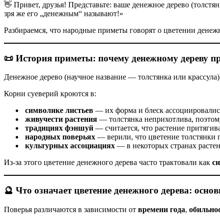
👋 Привет, друзья! Представьте: ваше денежное дерево (толстян
зря же его „денежным“ называют!»
Разбираемся, что народные приметы говорят о цветении денежно
📜 История приметы: почему денежному дереву пр
Денежное дерево (научное название — толстянка или крассула)
Корни суеверий кроются в:
символике листьев
— их форма и блеск ассоциировались
живучести растения
— толстянка неприхотлива, поэтом
традициях фэншуй
— считается, что растение притягив
народных поверьях
— верили, что цветение толстянки 
культурных ассоциациях
— в некоторых странах растен
Из‑за этого цветение денежного дерева часто трактовали как
с
🔮 Что означает цветение денежного дерева: осно
Поверья различаются в зависимости от
времени года
,
обильно