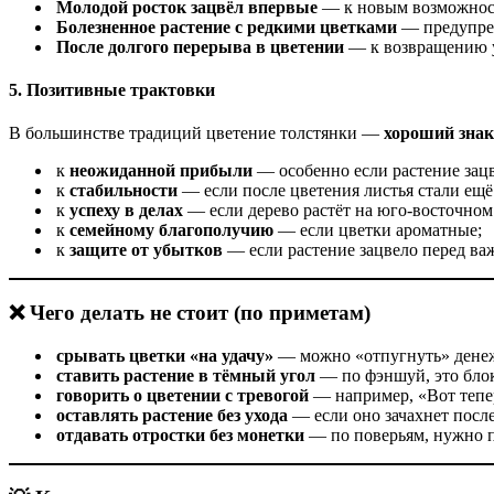
Молодой росток зацвёл впервые
— к новым возможност
Болезненное растение с редкими цветками
— предупреж
После долгого перерыва в цветении
— к возвращению 
5. Позитивные трактовки
В большинстве традиций цветение толстянки —
хороший знак
к
неожиданной прибыли
— особенно если растение зацв
к
стабильности
— если после цветения листья стали ещё
к
успеху в делах
— если дерево растёт на юго‑восточном 
к
семейному благополучию
— если цветки ароматные;
к
защите от убытков
— если растение зацвело перед в
❌ Чего делать не стоит (по приметам)
срывать цветки «на удачу»
— можно «отпугнуть» дене
ставить растение в тёмный угол
— по фэншуй, это блок
говорить о цветении с тревогой
— например, «Вот тепер
оставлять растение без ухода
— если оно зачахнет после
отдавать отростки без монетки
— по поверьям, нужно п