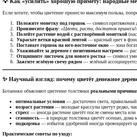
💡 Как «усилить» хорошую примету: народные м
Если хотите, чтобы цветение принесло максимум пользы, попр
Положите монетку под горшок
— символ притяжения д
Произнесите фразу
:
«Цвети, расти, достаток принеси!
Полейте растение водой с растворённой монеткой
(нас
Украсьте ветки красной лентой
— красный цвет в фэнш
Поставьте горшок на юго‑восточное окно
— зона богат
Ухаживайте за деревом с позитивным настроем
— раст
Отщипните листочек для нового ростка
— символ умн
Зажгите зелёную свечу рядом
— зелёный ассоциируется
✨ Научный взгляд: почему цветёт денежное дерев
Ботаники объясняют цветение толстянки
реальными причина
оптимальные условия
— достаточно света, правильный 
возраст растения
— молодые крассулы цветут редко, чащ
стресс
— иногда растение цветёт после смены места или
сезонность
— в природе толстянка цветёт осенью, дома м
подкормка
— избыток удобрений иногда провоцирует ц
Практические советы по уходу: