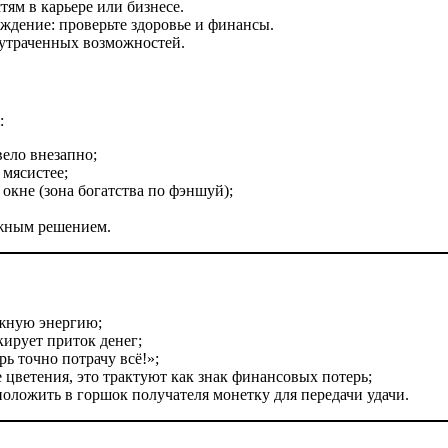
ям в карьере или бизнесе.
дение: проверьте здоровье и финансы.
утраченных возможностей.
:
ело внезапно;
 мясистее;
окне (зона богатства по фэншуй);
ажным решением.
жную энергию;
ирует приток денег;
ь точно потрачу всё!»;
 цветения, это трактуют как знак финансовых потерь;
оложить в горшок получателя монетку для передачи удачи.