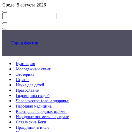
Перейти
Среда, 5 августа 2026
к
основному
контенту
Закрыть
поиск
Город фактов
Кулинария
Молодёжный сленг
Эзотерика
Страны
Наука для детей
Православие
Годовщины свадеб
Человеческое тело и здоровье
Народная медицина
Календарь народных примет
Народные приметы в феврале
Славянские Боги
Праздники в июле