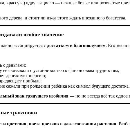
ка, крассула) вдруг зацвело — нежные белые или розоватые цвето
го дерева, и стоит ли из‑за этого ждать внезапного богатства.
идавали особое значение
 давно ассоциируется с
достатком и благополучием
. Его мясис
 с деньгами;
у её связывали с устойчивостью к финансовым трудностям;
ает денежную энергию;
предвещает прибыль;
ие сажали при рождении ребёнка как символ будущего достатка.
ильный знак грядущего изобилия
— но не всегда всё так однозн
вные трактовки
сти цветения
,
цвета цветков
и даже
состояния растения
. Разб