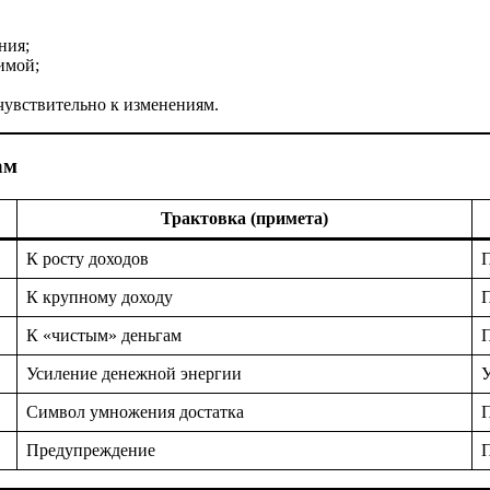
ния;
имой;
чувствительно к изменениям.
ам
Трактовка (примета)
К росту доходов
П
К крупному доходу
П
К «чистым» деньгам
Усиление денежной энергии
У
Символ умножения достатка
П
Предупреждение
П